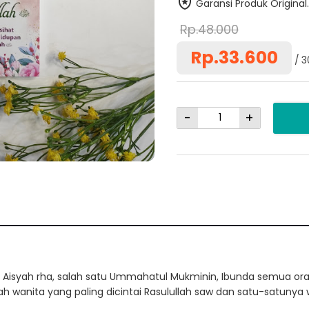
Garansi Produk Original.
Rp.48.000
Rp.33.600
3
-
+
ah Aisyah rha, salah satu Ummahatul Mukminin, Ibunda semua oran
Dialah wanita yang paling dicintai Rasulullah saw dan satu-satuny