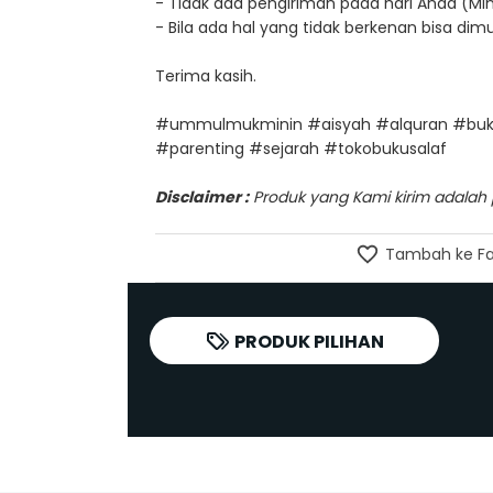
- Tidak ada pengiriman pada hari Ahad (Min
- Bila ada hal yang tidak berkenan bisa d
Terima kasih.
#ummulmukminin #aisyah #alquran #buku
#parenting #sejarah #tokobukusalaf
Disclaimer :
Produk yang Kami kirim adalah pr
Tambah ke Fa
PRODUK PILIHAN