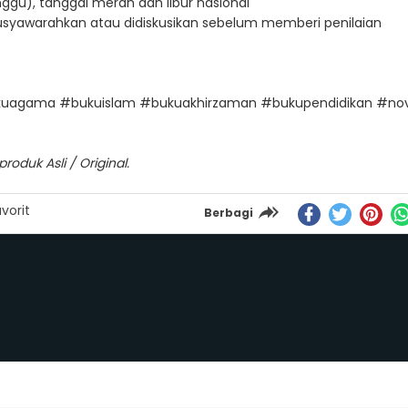
ggu), tanggal merah dan libur nasional
imusyawarahkan atau didiskusikan sebelum memberi penilaian
agama #bukuislam #bukuakhirzaman #bukupendidikan #nove
oduk Asli / Original.
vorit
Berbagi