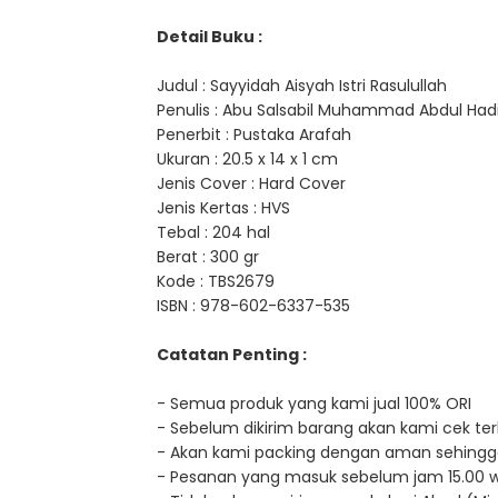
Detail Buku :
Judul : Sayyidah Aisyah Istri Rasulullah
Penulis : Abu Salsabil Muhammad Abdul Had
Penerbit : Pustaka Arafah
Ukuran : 20.5 x 14 x 1 cm
Jenis Cover : Hard Cover
Jenis Kertas : HVS
Tebal : 204 hal
Berat : 300 gr
Kode : TBS2679
ISBN : 978-602-6337-535
Catatan Penting :
- Semua produk yang kami jual 100% ORI
- Sebelum dikirim barang akan kami cek terl
- Akan kami packing dengan aman sehingg
- Pesanan yang masuk sebelum jam 15.00 wib, 