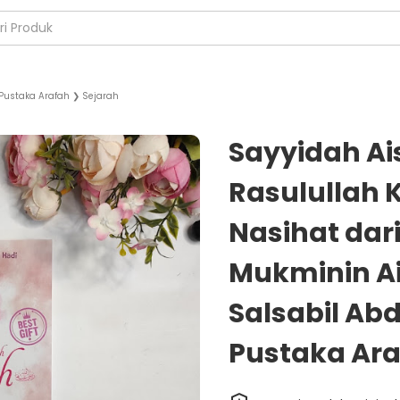
Pustaka Arafah
❯
Sejarah
Sayyidah Ais
Rasulullah 
Nasihat da
Mukminin A
Salsabil Abd
Pustaka Ar