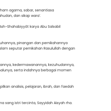
g paham agama, sabar, senantiasa
hudan, dan sikap wara’.
Ash-Shahabiyyât karya Abu Salsabil
buhannya, pinangan dan pernikahannya
slam seputar pernikahan Rasulullah dengan
asannya, kedermawanannya, kezuhudannya,
 malunya, serta indahnya berbagai momen
kan analisis, pelajaran, ibrah, dan faedah
sang istri tercinta, Sayyidah Aisyah rha.