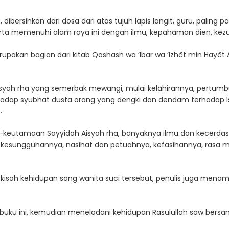
 dibersihkan dari dosa dari atas tujuh lapis langit, guru, palin
ta memenuhi alam raya ini dengan ilmu, kepahaman dien, kezu
pakan bagian dari kitab Qashash wa ‘Ibar wa ‘Izhât min Hayât 
syah rha yang semerbak mewangi, mulai kelahirannya, pertum
rhadap syubhat dusta orang yang dengki dan dendam terhadap I
t.
an-keutamaan Sayyidah Aisyah rha, banyaknya ilmu dan kecerd
an kesungguhannya, nasihat dan petuahnya, kefasihannya, rasa
sah kehidupan sang wanita suci tersebut, penulis juga menampil
ku ini, kemudian meneladani kehidupan Rasulullah saw bersama 