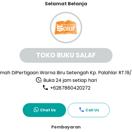
Selamat Belanja
TOKO BUKU SALAF
mah DiPertigaan Warna Biru Setengah Kp. Palahlar RT.19
Buka 24 jam setiap hari
+6287860420272
Chat Us
Call Us
Pembayaran