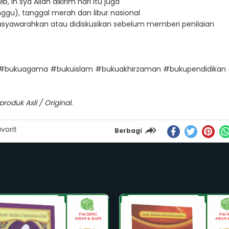
in sya Allah dikirim hari itu juga
ggu), tanggal merah dan libur nasional
imusyawarahkan atau didiskusikan sebelum memberi penilaian
#bukuagama #bukuislam #bukuakhirzaman #bukupendidikan 
oduk Asli / Original.
vorit
Berbagi