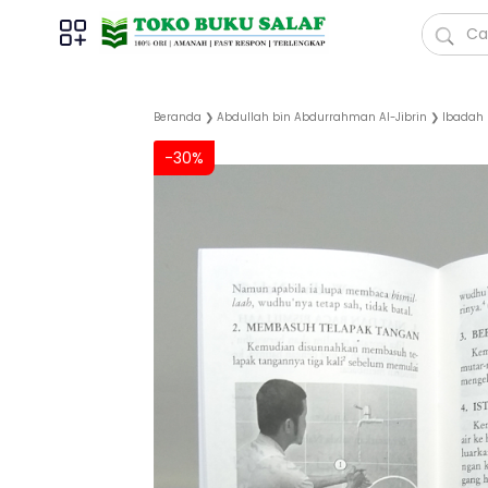
Beranda
❯
Abdullah bin Abdurrahman Al-Jibrin
❯
Ibadah
-30%