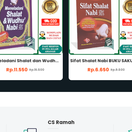
Sifat Shalat Nabi BUKU SAKU Tata Cara Sholat Rasulullah Solat Salat Praktis dan Lengkap Disertai Gambar Karya Syaikh Abdullah bin Abdirrahman Al-Jibrin Penerbit Pustaka Ibnu Umar
Rp.6.650
Rp.6.650
Rp.9.500
Rp.9.500
CS Ramah