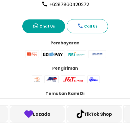
+6287860420272
Chat Us
Call Us
Pembayaran
Pengiriman
Temukan Kami Di
Lazada
TikTok Shop