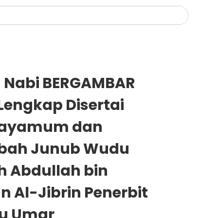
u Nabi BERGAMBAR
Lengkap Disertai
Tayamum dan
bah Junub Wudu
h Abdullah bin
 Al-Jibrin Penerbit
nu Umar