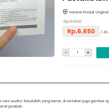
Garansi Produk Original.
Rp.9.500
Rp.6.650
45 
-
+
ta cara wudhu' Rasulullah yang benar, di sertakan juga gambar a
andi janabah.