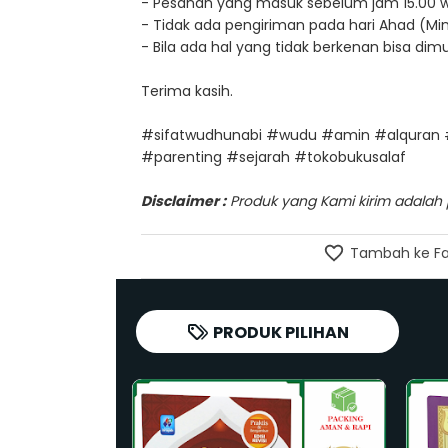
- Pesanan yang masuk sebelum jam 15.00 wib, 
- Tidak ada pengiriman pada hari Ahad (Min
- Bila ada hal yang tidak berkenan bisa d
Terima kasih.
#sifatwudhunabi #wudu #amin #alquran 
#parenting #sejarah #tokobukusalaf
Disclaimer :
Produk yang Kami kirim adalah pr
Tambah ke Fa
PRODUK PILIHAN