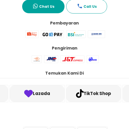
Chat Us
Call Us
Pembayaran
Pengiriman
Temukan Kami Di
Lazada
TikTok Shop