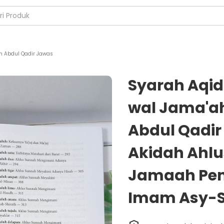
in Abdul Qadir Jawas
Syarah Aqi
wal Jama'ah
Abdul Qadir
Akidah Ahl
Jamaah Pen
Imam Asy-Sy