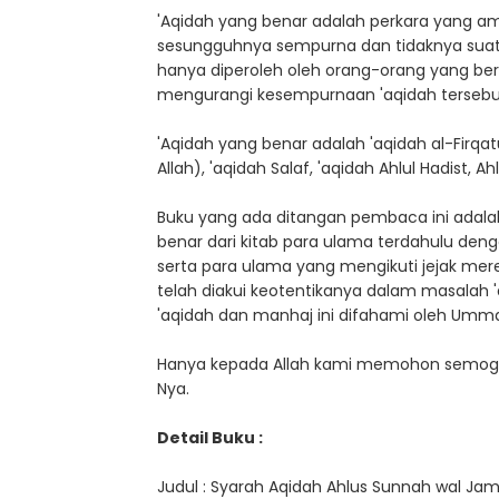
'Aqidah yang benar adalah perkara yang am
sesungguhnya sempurna dan tidaknya suatu
hanya diperoleh oleh orang-orang yang ber
mengurangi kesempurnaan 'aqidah tersebu
'Aqidah yang benar adalah 'aqidah al-Firq
Allah), 'aqidah Salaf, 'aqidah Ahlul Hadist, 
Buku yang ada ditangan pembaca ini adalah
benar dari kitab para ulama terdahulu denga
serta para ulama yang mengikuti jejak mere
telah diakui keotentikanya dalam masalah '
'aqidah dan manhaj ini difahami oleh Umma
Hanya kepada Allah kami memohon semoga 
Nya.
Detail Buku :
Judul : Syarah Aqidah Ahlus Sunnah wal Ja