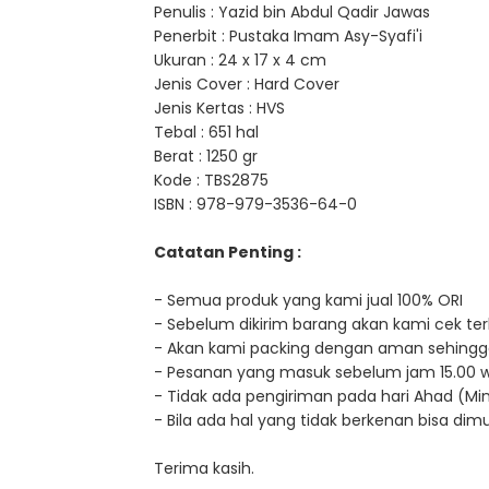
Penulis : Yazid bin Abdul Qadir Jawas
Penerbit : Pustaka Imam Asy-Syafi'i
Ukuran : 24 x 17 x 4 cm
Jenis Cover : Hard Cover
Jenis Kertas : HVS
Tebal : 651 hal
Berat : 1250 gr
Kode : TBS2875
ISBN : 978-979-3536-64-0
Catatan Penting :
- Semua produk yang kami jual 100% ORI
- Sebelum dikirim barang akan kami cek terl
- Akan kami packing dengan aman sehingg
- Pesanan yang masuk sebelum jam 15.00 wib, 
- Tidak ada pengiriman pada hari Ahad (Min
- Bila ada hal yang tidak berkenan bisa d
Terima kasih.