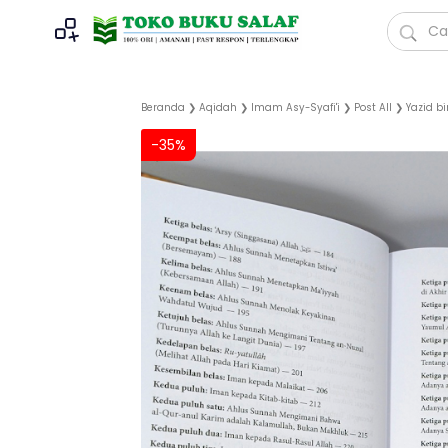
Beranda
❯
Aqidah
❯
Imam Asy-Syafi'i
❯
Post All
❯
Yazid b
-35%