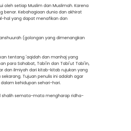
ui oleh setiap Muslim dan Muslimah. Karena
g benar. Kebahagiaan dunia dan akhirat
hal-hal yang dapat menafikan dan
l Manshuurah (golongan yang dimenangkan
skan tentang 'aqidah dan manhaj yang
n para Sahabat, Tabi'in dan Tabi'ut Tabi'in,
 dan ilmiyah dari kitab-kitab rujukan yang
sekarang. Tujuan penulis ini adalah agar
 dalam kehidupan sehari-hari.
al shalih semata-mata mengharap ridha-