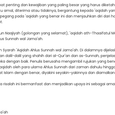
at penting dan kewajiban yang paling besar yang harus diketah
 amal, diterima atau tidaknya, bergantung kepada 'aqidah yan
pegang pada 'aqidah yang benar ini dan menjauhkan diri dari 
t.
atun Naajiyah (golongan yang selamat), 'aqidah ath-Thaaifatu
Ahlus Sunnah wal Jama'ah.
 Syarah 'Aqidah Ahlus Sunnah wal Jama'ah. Di dalamnya dijela
n dalil-dalil yang shahih dari al-Qur'an dan as-Sunnah, penjelasa
ka dengan baik. Penulis berusaha mengambil rujukan yang benar
aqidah oleh para ulama Ahlus Sunnah dari zaman dahulu hingga 
t Islam dengan benar, diyakini seyakin-yakinnya dan diamalkan
risalah ini bermanfaat dan menjadikan upaya ini sebagai am
ma'ah