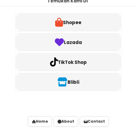
Temukan Kami Di
Shopee
Lazada
TikTok Shop
Blibli
Home
About
Contact