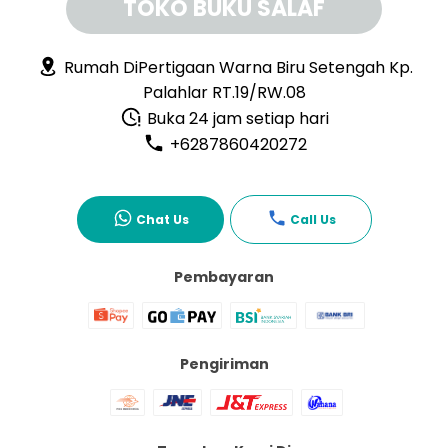
TOKO BUKU SALAF
Rumah DiPertigaan Warna Biru Setengah Kp.
Palahlar RT.19/RW.08
Buka 24 jam setiap hari
+6287860420272
Chat Us
Call Us
Pembayaran
Pengiriman