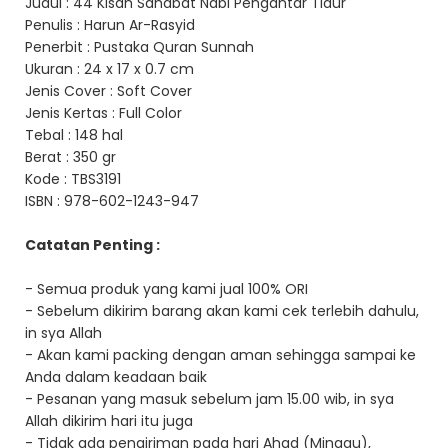
Judul : 44 Kisah Sahabat Nabi Pengantar Tidur
Penulis : Harun Ar-Rasyid
Penerbit : Pustaka Quran Sunnah
Ukuran : 24 x 17 x 0.7 cm
Jenis Cover : Soft Cover
Jenis Kertas : Full Color
Tebal : 148 hal
Berat : 350 gr
Kode : TBS3191
ISBN : 978-602-1243-947
Catatan Penting :
- Semua produk yang kami jual 100% ORI
- Sebelum dikirim barang akan kami cek terlebih dahulu,
in sya Allah
- Akan kami packing dengan aman sehingga sampai ke
Anda dalam keadaan baik
- Pesanan yang masuk sebelum jam 15.00 wib, in sya
Allah dikirim hari itu juga
- Tidak ada pengiriman pada hari Ahad (Minggu),