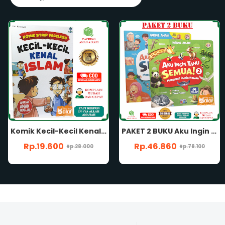
PAKET 2 BUKU Aku Ingin Tahu Semua SERI 1 & 2 Buku Anak Mengenal Tubuhku Sendiri Dan Dunia Hewan Bergambar Berwarna Oleh Tim Hirzul Amani Penerbit Arafah Kids
Aku Ingin Tahu Semua SERI 2 Mengenal Dunia Hewan ARAFAH KIDS Hirzul Amani
Rp.46.860
Rp.24.500
Rp.78.100
Rp.35.000