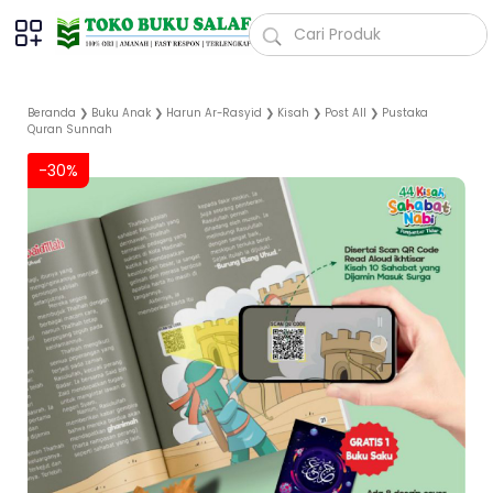
Beranda
❯
Buku Anak
❯
Harun Ar-Rasyid
❯
Kisah
❯
Post All
❯
Pustaka
Quran Sunnah
-30%