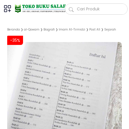
Beranda
❯
al-Qowam
❯
Biografi
❯
Imam At-Tirmidzi
❯
Post All
❯
Sejarah
-35%