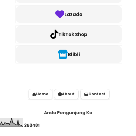
Lazada
TikTok Shop
Blibli
Home
About
Contact
Anda Pengunjung Ke
3
5
3
4
8
1