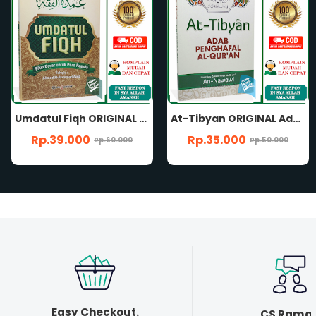
At-Tibyan ORIGINAL Adab Penghafal Al-Quran Imam An-Nawawi Penerbit Al-Qowam
ORIGINAL Syarah Hadits Arbain AL-QOWAM BONUS Matan Hadis Arba'in Menyelami Keagungan Islam Melalui Hadits Nabi Imam An-Nawawi
Rp.35.000
Rp.30.000
Rp.50.000
Rp.50.000
Easy Checkout.
CS Rama