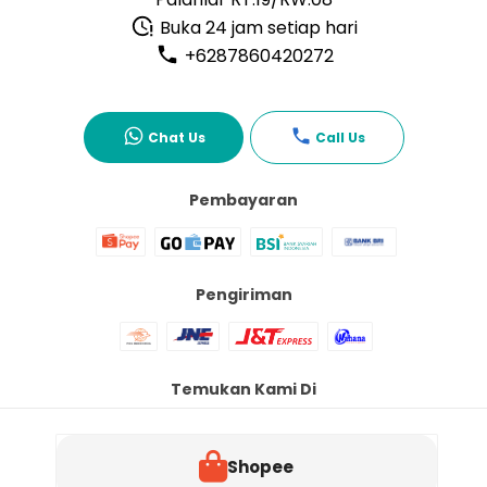
Buka 24 jam setiap hari
+6287860420272
Chat Us
Call Us
Pembayaran
Pengiriman
Temukan Kami Di
Shopee