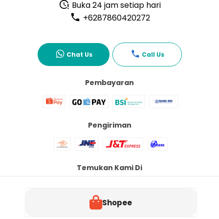
Buka 24 jam setiap hari
+6287860420272
Chat Us
Call Us
Pembayaran
Pengiriman
Temukan Kami Di
Shopee