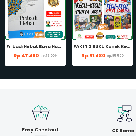
PAKET 2 BUKU Komik Kecil-Kecil Punya Adab JILID 1 & 2 FACELESS FULL COLOR Usia 7 Tahun Plus Komik Adab Anak Islami Belajar Baik Akhlak Karya Arya Rahmadi Penerbit Pustaka Quran Sunnah
Komik Kecil-Kecil Punya Adab Jilid 1 FACELESS FULL COLOR Usia 7 Tahun Plus Komik Adab Anak Islami Belajar Baik Akhlak Karya Arya Rahmadi Penerbit Pustaka Quran Sunnah
Rp.51.480
Rp.25.350
Rp.85.500
Rp.39.000
Easy Checkout.
CS Rama