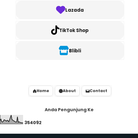
Lazada
TikTok Shop
Blibli
Home
About
Contact
Anda Pengunjung Ke
3
5
4
0
9
2