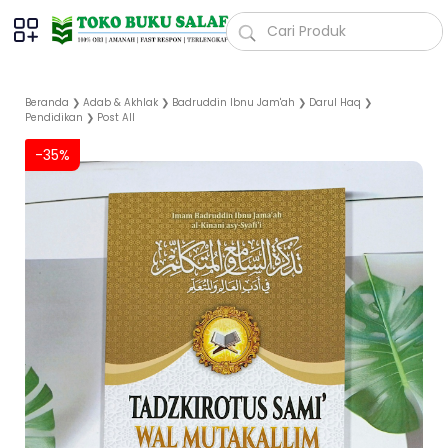
Beranda
❯
Adab & Akhlak
❯
Badruddin Ibnu Jam'ah
❯
Darul Haq
❯
Pendidikan
❯
Post All
-35%