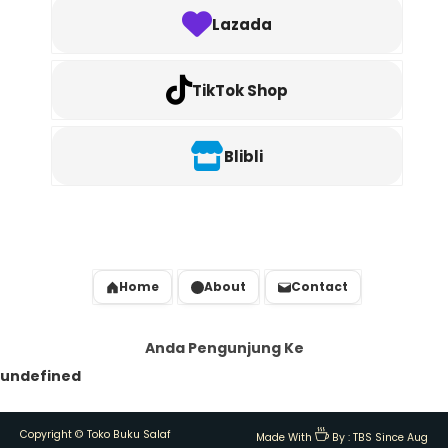
Lazada
TikTok Shop
Blibli
Home
About
Contact
Anda Pengunjung Ke
u
n
d
e
f
i
n
e
d
Copyright ©
Toko Buku Salaf
Made With
By :
TBS Since Aug