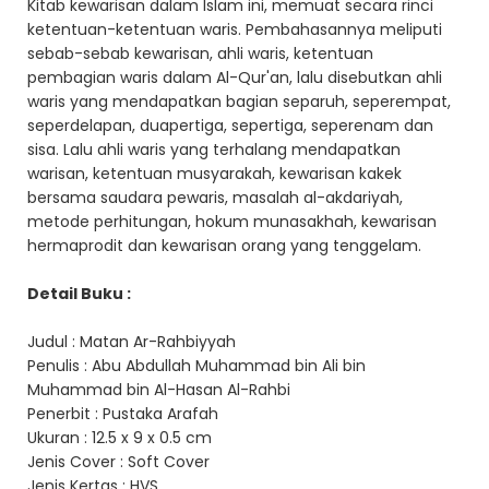
Kitab kewarisan dalam Islam ini, memuat secara rinci
ketentuan-ketentuan waris. Pembahasannya meliputi
sebab-sebab kewarisan, ahli waris, ketentuan
pembagian waris dalam Al-Qur'an, lalu disebutkan ahli
waris yang mendapatkan bagian separuh, seperempat,
seperdelapan, duapertiga, sepertiga, seperenam dan
sisa. Lalu ahli waris yang terhalang mendapatkan
warisan, ketentuan musyarakah, kewarisan kakek
bersama saudara pewaris, masalah al-akdariyah,
metode perhitungan, hokum munasakhah, kewarisan
hermaprodit dan kewarisan orang yang tenggelam.
Detail Buku :
Judul : Matan Ar-Rahbiyyah
Penulis : Abu Abdullah Muhammad bin Ali bin
Muhammad bin Al-Hasan Al-Rahbi
Penerbit : Pustaka Arafah
Ukuran : 12.5 x 9 x 0.5 cm
Jenis Cover : Soft Cover
Jenis Kertas : HVS