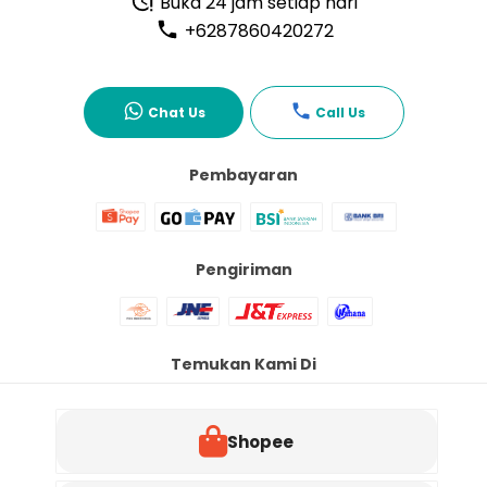
Buka 24 jam setiap hari
+6287860420272
Chat Us
Call Us
Pembayaran
Pengiriman
Temukan Kami Di
Shopee