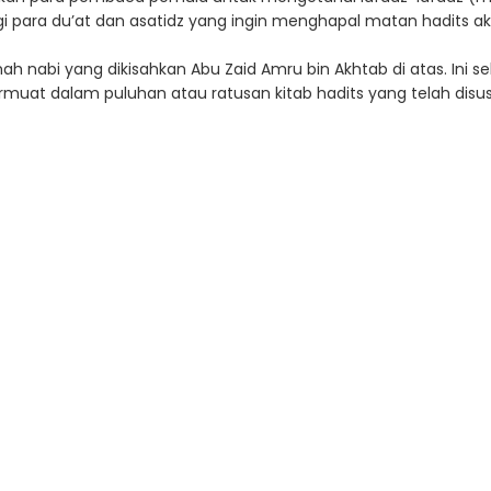
gi para du’at dan asatidz yang ingin menghapal matan hadits akh
mah nabi yang dikisahkan Abu Zaid Amru bin Akhtab di atas. Ini
rmuat dalam puluhan atau ratusan kitab hadits yang telah disu