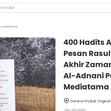
a mediatama
400 Hadits 
Pesan Rasu
Akhir Zaman
Al-Adnani P
Mediatama
Garansi Produk Original.
Rp.70.000