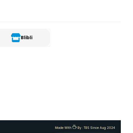
Blibli
Made With
By :
TBS Since Aug 2024