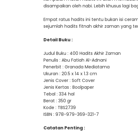
disampaikan oleh nabi. Lebih khusus lagi ba
Empat ratus hadits ini tentu bukan isi cera
sejumlah hadits fitnah akhir zaman yang te
Detail Buku :
Judul Buku : 400 Hadits Akhir Zaman
Penulis : Abu Fatiah Al-Adnani
Penerbit : Granada Mediatama
Ukuran : 20.5 x 14 x 1.3 cm
Jenis Cover : Soft Cover
Jenis Kertas : Boolpaper
Tebal : 334 hal
Berat : 350 gr
Kode : TBS2739
ISBN : 978-979-369-321-7
Catatan Penting :