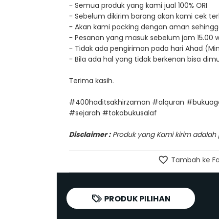
- Semua produk yang kami jual 100% ORI
- Sebelum dikirim barang akan kami cek terl
- Akan kami packing dengan aman sehingg
- Pesanan yang masuk sebelum jam 15.00 wib, 
- Tidak ada pengiriman pada hari Ahad (Min
- Bila ada hal yang tidak berkenan bisa d
Terima kasih.
#400haditsakhirzaman #alquran #bukuag
#sejarah #tokobukusalaf
Disclaimer :
Produk yang Kami kirim adalah pr
Tambah ke Fa
PRODUK PILIHAN