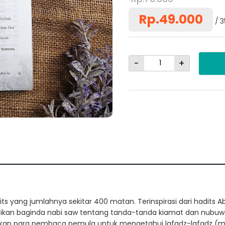
Rp.49.000
3
-
+
ts yang jumlahnya sekitar 400 matan. Terinspirasi dari hadits A
aikan baginda nabi saw tentang tanda-tanda kiamat dan nubuw
kan para pembaca pemula untuk mengetahui lafadz-lafadz (m