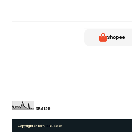
Shopee
3
5
4
1
2
9
Copyright ©
Toko Buku Salaf