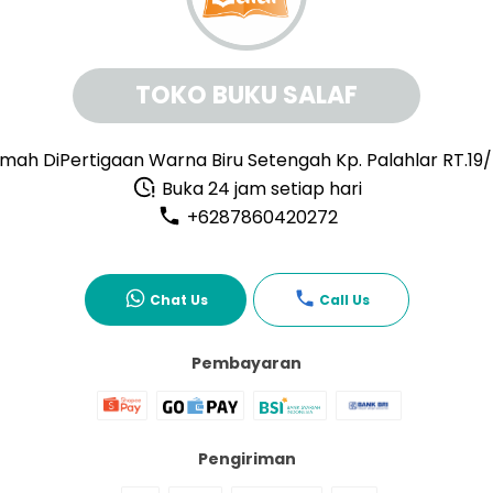
TOKO BUKU SALAF
mah DiPertigaan Warna Biru Setengah Kp. Palahlar RT.19
Buka 24 jam setiap hari
+6287860420272
Chat Us
Call Us
Pembayaran
Pengiriman