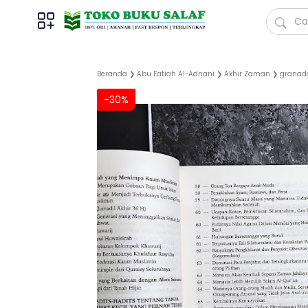
Beranda
❯
Abu Fatiah Al-Adnani
❯
Akhir Zaman
❯
granad
-30%