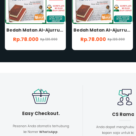
Bedah Matan Al-Ajurrumiyah Panduan Belajar Dasar-dasar Ilmu Nahwu Kitab Jurumiyah Karya Abu Ubaidillah Abdurrahim Penerbit Pustaka Arafah
Bedah Matan Al-Ajurrumiyah Panduan Belajar Dasar-dasar Ilmu Nahwu Kitab Jurumiyah Karya Abu Ubaidillah Abdurrahim Penerbit Pustaka Arafah
Rp.78.000
Rp.78.000
Rp.120.000
Rp.120.000
Easy Checkout.
CS Rama
Pesanan Anda otomatis terhubung
Anda dapat menghubun
ke Nomer
WhatsApp
.
kapan saja untuk kon