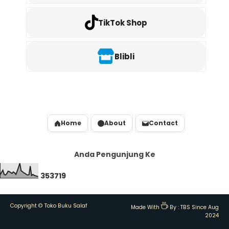
TikTok Shop
Blibli
Home
About
Contact
Anda Pengunjung Ke
3
5
3
7
1
9
Copyright ©
Toko Buku Salaf
Made With
By :
TBS Since Aug
2024