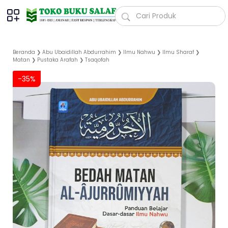
Beranda
❯
Abu Ubaidillah Abdurrahim
❯
Ilmu Nahwu
❯
Ilmu Sharaf
❯
Matan
❯
Pustaka Arafah
❯
Tsaqofah
-35%