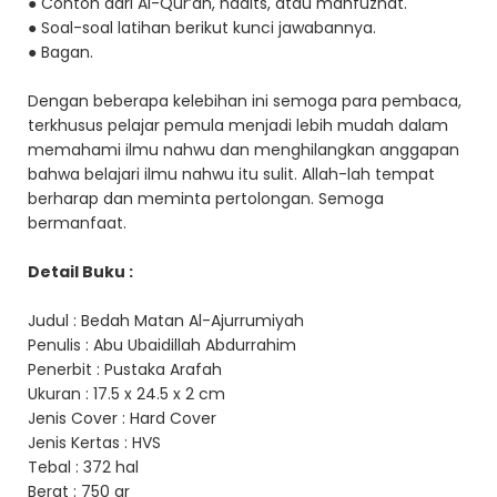
● Contoh dari Al-Qur’an, hadits, atau mahfuzhat.
● Soal-soal latihan berikut kunci jawabannya.
● Bagan.
Dengan beberapa kelebihan ini semoga para pembaca,
terkhusus pelajar pemula menjadi lebih mudah dalam
memahami ilmu nahwu dan menghilangkan anggapan
bahwa belajari ilmu nahwu itu sulit. Allah-lah tempat
berharap dan meminta pertolongan. Semoga
bermanfaat.
Detail Buku :
Judul : Bedah Matan Al-Ajurrumiyah
Penulis : Abu Ubaidillah Abdurrahim
Penerbit : Pustaka Arafah
Ukuran : 17.5 x 24.5 x 2 cm
Jenis Cover : Hard Cover
Jenis Kertas : HVS
Tebal : 372 hal
Berat : 750 gr