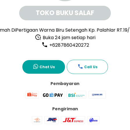
TOKO BUKU SALAF
mah DiPertigaan Warna Biru Setengah Kp. Palahlar RT.19
Buka 24 jam setiap hari
+6287860420272
Chat Us
Call Us
Pembayaran
Pengiriman