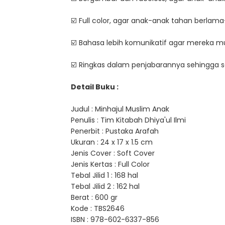
☑️ Full color, agar anak-anak tahan berl
☑️ Bahasa lebih komunikatif agar merek
☑️ Ringkas dalam penjabarannya sehingga s
Detail Buku :
Judul : Minhajul Muslim Anak
Penulis : Tim Kitabah Dhiya'ul Ilmi
Penerbit : Pustaka Arafah
Ukuran : 24 x 17 x 1.5 cm
Jenis Cover : Soft Cover
Jenis Kertas : Full Color
Tebal Jilid 1 : 168 hal
Tebal Jilid 2 : 162 hal
Berat : 600 gr
Kode : TBS2646
ISBN : 978-602-6337-856