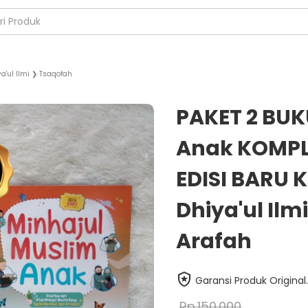
a'ul Ilmi
❯
Tsaqofah
PAKET 2 BUK
Anak KOMPLIT
EDISI BARU 
Dhiya'ul Ilm
Arafah
Garansi Produk Original.
Rp.150.000