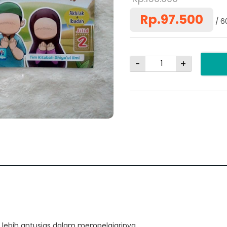
Rp.97.500
6
-
+
 lebih antusias dalam mempelajarinya.