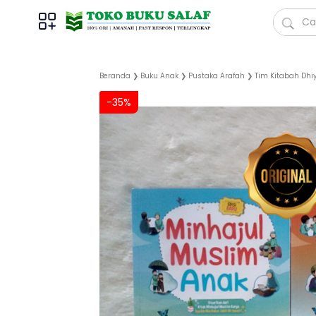
Beranda
❯
Buku Anak
❯
Pustaka Arafah
❯
Tim Kitabah Dhiy
-35%