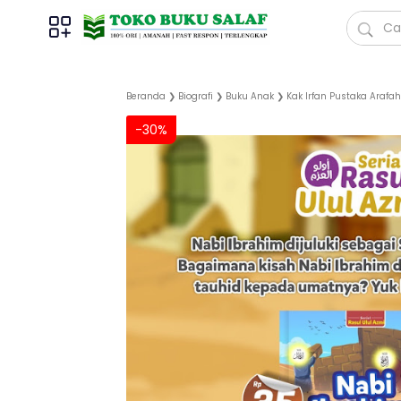
Beranda
❯
Biografi
❯
Buku Anak
❯
Kak Irfan Pustaka Arafah
-30%