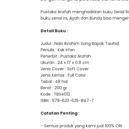
Pustaka Arafah menghadirkan buku Serial Ra
buku serial ini, Ayah dan Bunda bisa menge
Detail Buku :
Judul : Nabi Ibrahim Sang Bapak Tauhid
Penulis : Kak Irfan
Penerbit : Pustaka Arafah
Ukuran : 24 x 17 x 0.8 cm
Jenis Cover : Soft Cover
Jenis Kertas : Full Color
Tebal : 48 hal
Berat : 200 gr
Kode : TBS4013
ISBN : 978-623-625-847-7
Catatan Penting :
- Semua produk yang kami jual 100% ORI