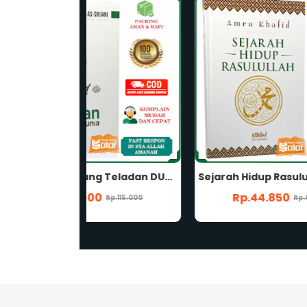
Muhammad Sang Teladan DUNIA Karya Dr Raghib As-Sirjani Penerbit Insan Kamil
Sejarah Hidup Rasulullah Karya Amru Khalid Penerbit Istanbul Buku Biografi Nabi Muhammad Lengkap
Rp.44.850
Rp.115.000
Rp.69.000