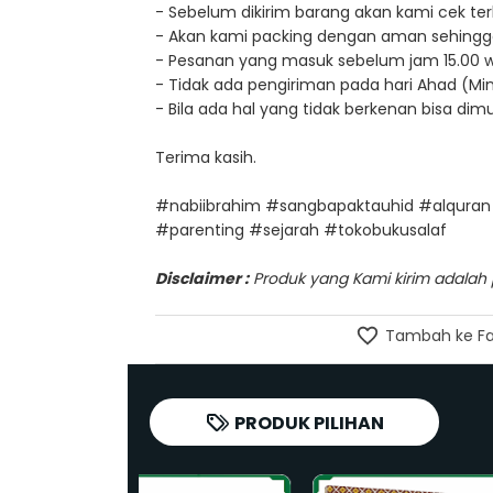
- Sebelum dikirim barang akan kami cek terl
- Akan kami packing dengan aman sehingg
- Pesanan yang masuk sebelum jam 15.00 wib, 
- Tidak ada pengiriman pada hari Ahad (Min
- Bila ada hal yang tidak berkenan bisa d
Terima kasih.
#nabiibrahim #sangbapaktauhid #alqura
#parenting #sejarah #tokobukusalaf
Disclaimer :
Produk yang Kami kirim adalah pr
Tambah ke Fa
PRODUK PILIHAN