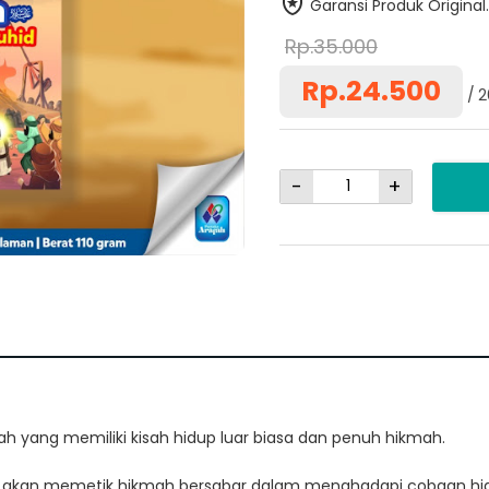
Garansi Produk Original.
Rp.35.000
Rp.24.500
2
-
+
lah yang memiliki kisah hidup luar biasa dan penuh hikmah.
ta akan memetik hikmah bersabar dalam menghadapi cobaan hi