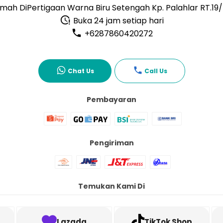
mah DiPertigaan Warna Biru Setengah Kp. Palahlar RT.19
Buka 24 jam setiap hari
+6287860420272
Chat Us
Call Us
Pembayaran
Pengiriman
Temukan Kami Di
Lazada
TikTok Shop