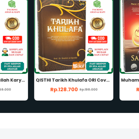
QISTHI Tarikh Khulafa ORI Cover COKLAT Biografi dan Sejarah Al-Khulafa' Ar-Rasyidin Berdasarkan Riwayat yang Otentik dan Shahih Karya Prof Dr Ibrahim Al-Quraibi
Rp.128.700
Rp.75.600
Rp.198.000
Rp.108.000