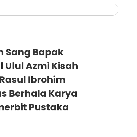
m Sang Bapak
l Ulul Azmi Kisah
 Rasul Ibrohim
s Berhala Karya
enerbit Pustaka