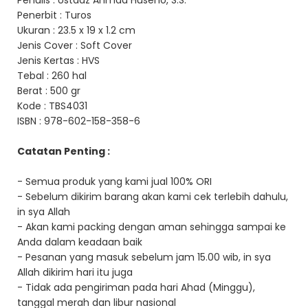
Penulis : Ustadz Ahmad Huseno, S.S.
Penerbit : Turos
Ukuran : 23.5 x 19 x 1.2 cm
Jenis Cover : Soft Cover
Jenis Kertas : HVS
Tebal : 260 hal
Berat : 500 gr
Kode : TBS4031
ISBN : 978-602-158-358-6
Catatan Penting :
- Semua produk yang kami jual 100% ORI
- Sebelum dikirim barang akan kami cek terlebih dahulu,
in sya Allah
- Akan kami packing dengan aman sehingga sampai ke
Anda dalam keadaan baik
- Pesanan yang masuk sebelum jam 15.00 wib, in sya
Allah dikirim hari itu juga
- Tidak ada pengiriman pada hari Ahad (Minggu),
tanggal merah dan libur nasional