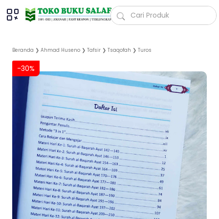
Beranda
❯
Ahmad Huseno
❯
Tafsir
❯
Tsaqofah
❯
Turos
-30%