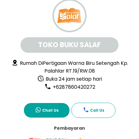
TOKO BUKU SALAF
Rumah DiPertigaan Warna Biru Setengah Kp.
Palahlar RT.19/RW.08
Buka 24 jam setiap hari
+6287860420272
Chat Us
Call Us
Pembayaran