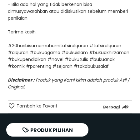
- Bila ada hal yang tidak berkenan bisa
dimusyawarahkan atau didiskusikan sebelum memberi
penilaian
Terima kasih.
#20haribisamemahamitafsiralquran #tafsiralquran
#alquran #bukuagama #bukuislam #bukuakhirzaman
#bukupendidikan #novel #bukutulis #bukuanak
#komik #parenting #sejarah #tokobukusalaf
Disclaimer :
Produk yang Kami kirim adalah produk Asli /
Original.
Tambah ke Favorit
Berbagi
PRODUK PILIHAN