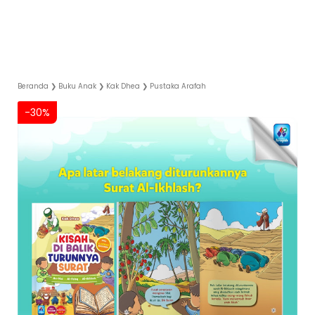
Beranda
❯
Buku Anak
❯
Kak Dhea
❯
Pustaka Arafah
-30%