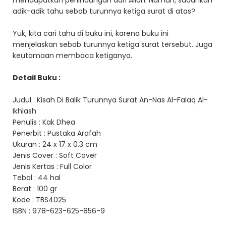
mendapatkan perlindungan dari Allah. Namun, sudahkah
adik-adik tahu sebab turunnya ketiga surat di atas?
Yuk, kita cari tahu di buku ini, karena buku ini
menjelaskan sebab turunnya ketiga surat tersebut. Juga
keutamaan membaca ketiganya.
Detail Buku :
Judul : Kisah Di Balik Turunnya Surat An-Nas Al-Falaq Al-
Ikhlash
Penulis : Kak Dhea
Penerbit : Pustaka Arafah
Ukuran : 24 x 17 x 0.3 cm
Jenis Cover : Soft Cover
Jenis Kertas : Full Color
Tebal : 44 hal
Berat : 100 gr
Kode : TBS4025
ISBN : 978-623-625-856-9