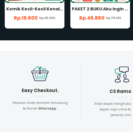
PAKET 2 BUKU Aku Ingin Tahu Semua SERI 1 & 2 Buku Anak Mengenal Tubuhku Sendiri Dan Dunia Hewan Bergambar Berwarna Oleh Tim Hirzul Amani Penerbit Arafah Kids
Aku Ingin Tahu Semua SERI 2 Mengenal Dunia Hewan ARAFAH KIDS Hirzul Amani
Rp.46.860
Rp.24.500
Rp.78.100
Rp.35.000
Easy Checkout.
CS Rama
Pesanan Anda otomatis terhubung
Anda dapat menghubun
ke Nomer
WhatsApp
.
kapan saja untuk kon
pesanan And