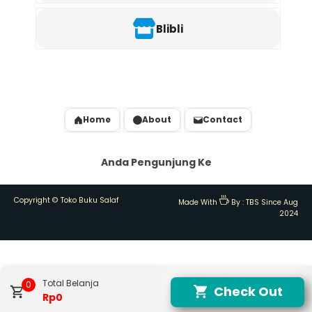
Blibli
Home
About
Contact
Anda Pengunjung Ke
Copyright ©
Toko Buku Salaf
Made With
By :
TBS Since Aug
2024
Total Belanja
0
Check Out
Rp0