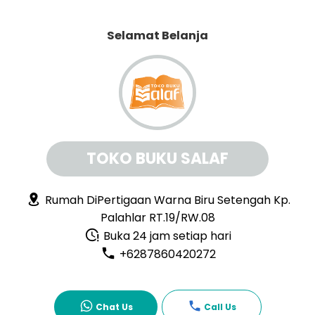
Selamat Belanja
TOKO BUKU SALAF
Rumah DiPertigaan Warna Biru Setengah Kp.
Palahlar RT.19/RW.08
Buka 24 jam setiap hari
+6287860420272
Chat Us
Call Us