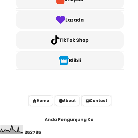
Lazada
TikTok Shop
Blibli
Home
About
Contact
Anda Pengunjung Ke
3
5
3
7
8
5