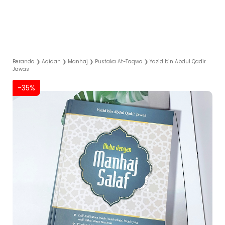
Beranda
❯
Aqidah
❯
Manhaj
❯
Pustaka At-Taqwa
❯
Yazid bin Abdul Qadir
Jawas
-35%