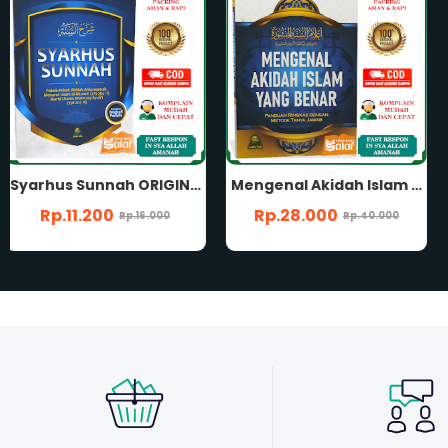
Mengenal Akidah Islam Yang Benar DARUL HAQ Syaikh Hafizh bin Ahmad Al-Hakami Panduan Ringkas dengan Metode Tanya Jawab
Aqidah Salaf Dan Para Ahli Hadits ORIGINAL Disertai Syarah Syaikh Abdul Aziz bin Abdillah Ar-Rajihi Imam Abu 'Utsman Ash-Shabuni Penerbit Media Tarbiyah
Rp.28.000
Rp.110.500
Rp.40.000
Rp.170.000