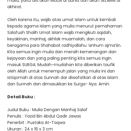
mulia, yaitu dia akan MULIA di dunia dan akan SELAMA di
akhirat.
Oleh karena itu, wajib atas umat Islam untuk kembali
kepada agama Islam yang mulia menurut pemahaman
Salafush Shalih Umat Islam wajib mengikuti aqidah,
keyakinan, manhaj, akhlak muamalah, dan cara
beragama para Shahabat radhiyallahu ‘anhum ajma’iin.
Kita semua ingin mulia dan meraih kemenangan dan
kejayaan dan yang paling penting kita semua ingin
masuk SURGA. Mudah-mudahan kita diberikan taufik
oleh Allah untuk menempuh jalan yang mulia ini dan
istiqomah di atas Sunnah dar diwafatkan di atas Islam
dan Sunnah dan dimasukkan ke Surga- Nya. Amin.
Detail Buku :
Judul Buku : Mulia Dengan Manhaj Salaf
Penulis : Yazid Bin Abdul Qadir Jawas
Penerbit : Pustaka At-Taqwa
Ukuran : 24 x 16 x 3 cm