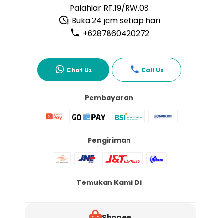
Palahlar RT.19/RW.08
Buka 24 jam setiap hari
+6287860420272
Chat Us
Call Us
Pembayaran
Pengiriman
Temukan Kami Di
Shopee