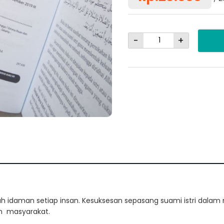
-
+
h idaman setiap insan. Kesuksesan sepasang suami istri da
ah masyarakat.