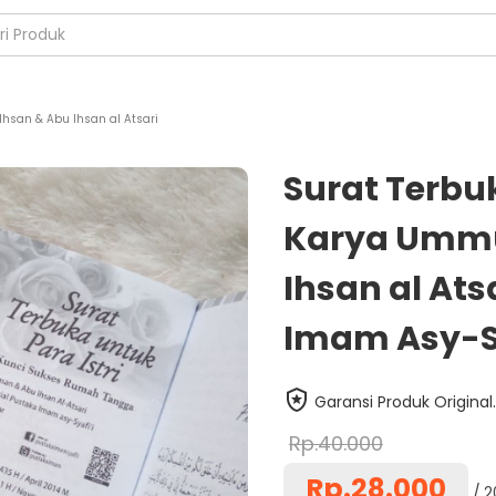
hsan & Abu Ihsan al Atsari
Surat Terbuk
Karya Ummu
Ihsan al Ats
Imam Asy-S
Garansi Produk Original.
Rp.40.000
Rp.28.000
2