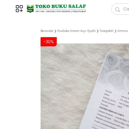
Beranda
❯
Pustaka Imam Asy-Syafii
❯
Tsaqofah
❯
Ummu I
-30%