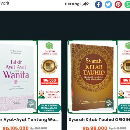
vorit
Berbagi
Syarah Kitab Tauhid ORIGINAL Memahami dan Merealisasikan Tauhid dalam Kehidupan Karya Yazid bin Abdul Qadir Jawas Penerbit Pustaka Imam Asy-Syafii
Rp.98.000
Rp.49.000
Rp.140.000
Rp.70.000