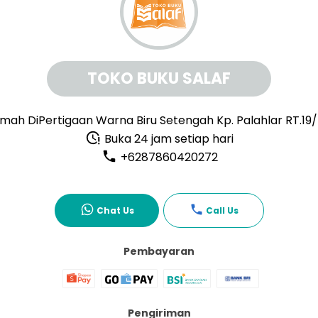
TOKO BUKU SALAF
mah DiPertigaan Warna Biru Setengah Kp. Palahlar RT.19
Buka 24 jam setiap hari
+6287860420272
Chat Us
Call Us
Pembayaran
Pengiriman