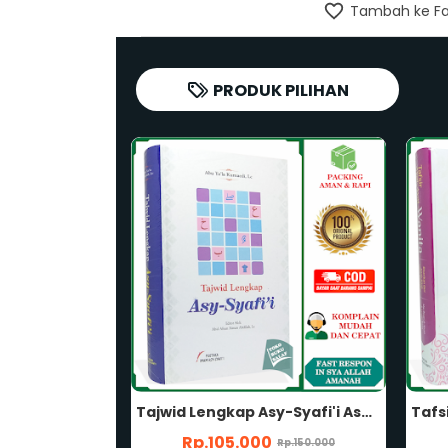
Tambah ke Fa
PRODUK PILIHAN
Tajwid Lengkap Asy-Syafi'i Asy Syafii HC (Cover Putih) Karya Abu Ya'la Kurnaedi, Lc Penerbit Pustaka Imam Asy-Syafii
Tafsir Ayat-Ayat Tentang Wanita Disarikan dari Kitab-Kitab Tafsir Muktabar Karya Abu Isan Al-Atsari dan Ummu Ihsan Penerbit Pustaka Imam Asy-Syafii
Rp.105.000
Rp.150.000
Rp.150.000