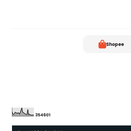
Shopee
3
5
4
6
0
1