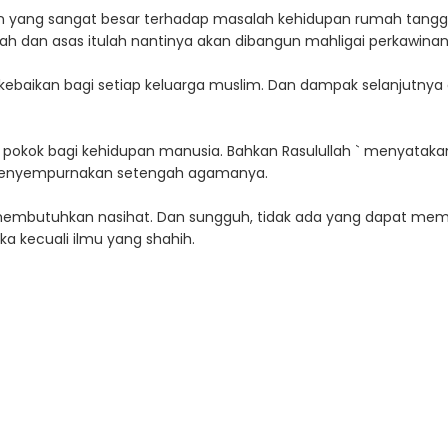
an yang sangat besar terhadap masalah kehidupan rumah tangg
aidah dan asas itulah nantinya akan dibangun mahligai perkawin
nan kebaikan bagi setiap keluarga muslim. Dan dampak selanjutn
 pokok bagi kehidupan manusia. Bahkan Rasulullah ` menyata
h menyempurnakan setengah agamanya.
membutuhkan nasihat. Dan sungguh, tidak ada yang dapat memb
 kecuali ilmu yang shahih.