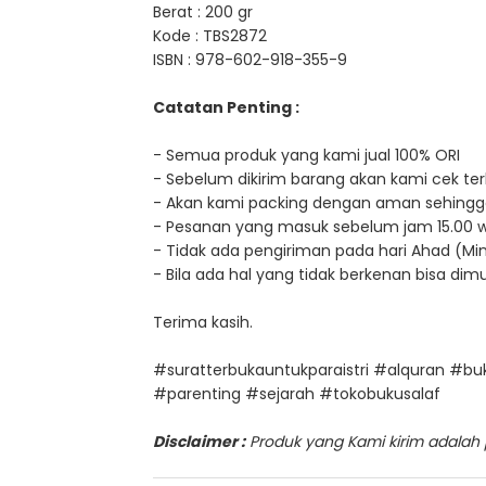
Berat : 200 gr
Kode : TBS2872
ISBN : 978-602-918-355-9
Catatan Penting :
- Semua produk yang kami jual 100% ORI
- Sebelum dikirim barang akan kami cek terl
- Akan kami packing dengan aman sehingg
- Pesanan yang masuk sebelum jam 15.00 wib, 
- Tidak ada pengiriman pada hari Ahad (Min
- Bila ada hal yang tidak berkenan bisa d
Terima kasih.
#suratterbukauntukparaistri #alquran #
#parenting #sejarah #tokobukusalaf
Disclaimer :
Produk yang Kami kirim adalah pr