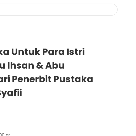
a Untuk Para Istri
 Ihsan & Abu
ari Penerbit Pustaka
yafii
00 gr