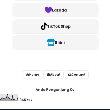
Lazada
TikTok Shop
Blibli
Home
About
Contact
Anda Pengunjung Ke
3
5
6
7
2
7