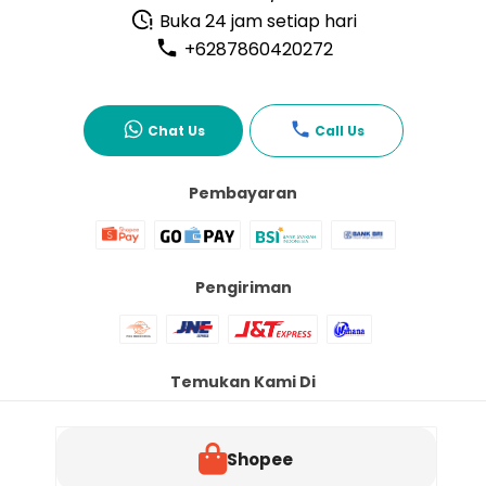
Buka 24 jam setiap hari
+6287860420272
Chat Us
Call Us
Pembayaran
Pengiriman
Temukan Kami Di
Shopee