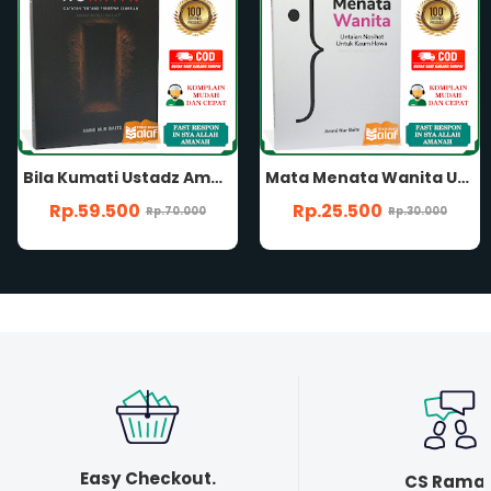
Mata Menata Wanita Ustadz Ammi Nur Baits Untaian Nasihat Untuk Kaum Hawa Perempuan Muslimah Penerbit Muamalah Publishing
Fiqih Haid ORIGINAL Ustadz Ammi Nur Baits Agar Tidak Galau Saat Darah Wanita Keluar Penerbit Muamalah Publishing
Rp.25.500
Rp.38.250
Rp.30.000
Rp.45.000
Easy Checkout.
CS Rama