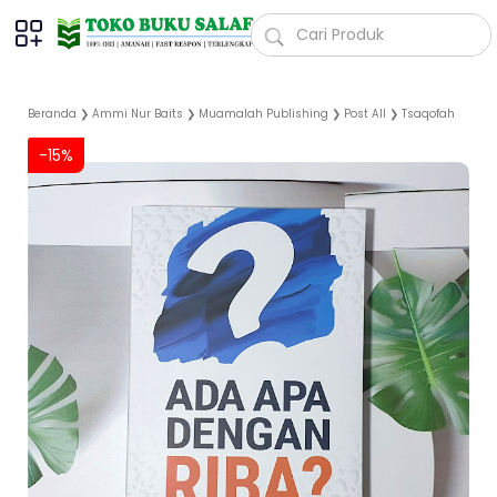
Beranda
❯
Ammi Nur Baits
❯
Muamalah Publishing
❯
Post All
❯
Tsaqofah
-15%