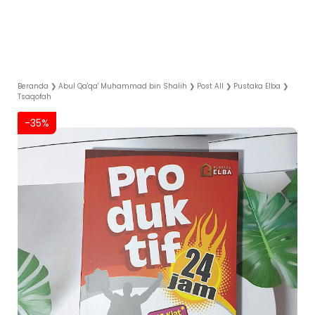
Beranda
❯
Abul Qa'qa' Muhammad bin Shalih
❯
Post All
❯
Pustaka Elba
❯
Tsaqofah
-35%