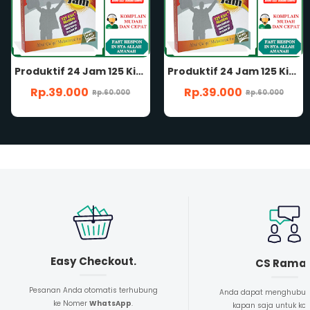
Produktif 24 Jam 125 Kiat Muslim Menjadikan Waktunya Produktif Karya Abul Qa'qa' Muhammad bin Shalih Penerbit Pustaka Elba
Produktif 24 Jam 125 Kiat Muslim Menjadikan Waktunya Produktif Karya Abul Qa'qa' Muhammad bin Shalih Penerbit Pustaka Elba
Rp.39.000
Rp.39.000
Rp.60.000
Rp.60.000
Easy Checkout.
CS Rama
Pesanan Anda otomatis terhubung
Anda dapat menghubun
ke Nomer
WhatsApp
.
kapan saja untuk kon