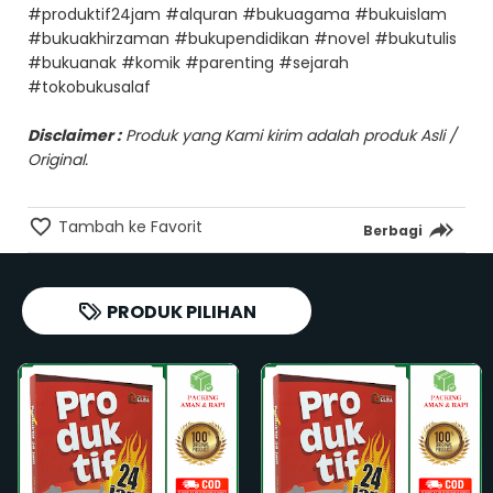
#produktif24jam #alquran #bukuagama #bukuislam
#bukuakhirzaman #bukupendidikan #novel #bukutulis
#bukuanak #komik #parenting #sejarah
#tokobukusalaf
Disclaimer :
Produk yang Kami kirim adalah produk Asli /
Original.
Tambah ke Favorit
Berbagi
PRODUK PILIHAN