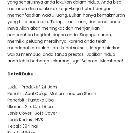
yang seharusnya anda lakukan dalam hidup. Anda bisa
memacu diri melakukak kerja-kerja hebat dengan
memanfaatkan waktu luang. Bukan hanya kemakmuran
yang bisa anda raih. Tetapi ilmu, iman, dan amal anda
insya Allah akan meningkat dan menjanjikan
pencerahan bagi kehidupan anda. Siapapun anda,
memiliki peluang meraihnya, karena anda telah
mendapatkan salah satu kunci sukses. Jangan biarkan
waktu membuai anda tanpa prestasi. Jadikan hidup
anda lebih berharga sekarang juga. Selamat Membaca!
Detail Buku :
Judul : Produktif 24 Jam
Penulis : Abul Qa'qa' Muhammad bin Shalih
Penerbit : Pustaka Elba
Ukuran : 21 x 14 x 1.8 cm
Jenis Cover : Soft Cover
Jenis Kertas : HVS
Tebal : 394 hal
Berat : 490 gr