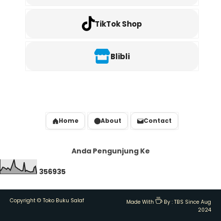
TikTok Shop
Blibli
Home
About
Contact
Anda Pengunjung Ke
3
5
6
9
3
5
Copyright ©
Toko Buku Salaf
Made With
By :
TBS Since Aug
2024