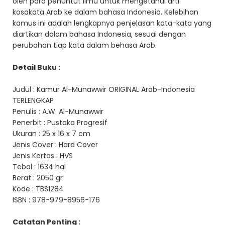
oleh para penuntut ilmu untuk mengetahui arti
kosakata Arab ke dalam bahasa Indonesia. Kelebihan
kamus ini adalah lengkapnya penjelasan kata-kata yang
diartikan dalam bahasa Indonesia, sesuai dengan
perubahan tiap kata dalam behasa Arab.
Detail Buku :
Judul : Kamur Al-Munawwir ORIGINAL Arab-Indonesia
TERLENGKAP
Penulis : A.W. Al-Munawwir
Penerbit : Pustaka Progresif
Ukuran : 25 x 16 x 7 cm
Jenis Cover : Hard Cover
Jenis Kertas : HVS
Tebal : 1634 hal
Berat : 2050 gr
Kode : TBS1284
ISBN : 978-979-8956-176
Catatan Penting :