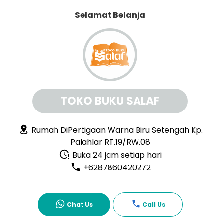
Selamat Belanja
TOKO BUKU SALAF
Rumah DiPertigaan Warna Biru Setengah Kp.
Palahlar RT.19/RW.08
Buka 24 jam setiap hari
+6287860420272
Chat Us
Call Us