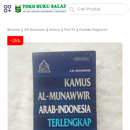
Beranda
❯
AW Munawwir
❯
Kamus
❯
Post All
❯
Pustaka Progressif
-25%