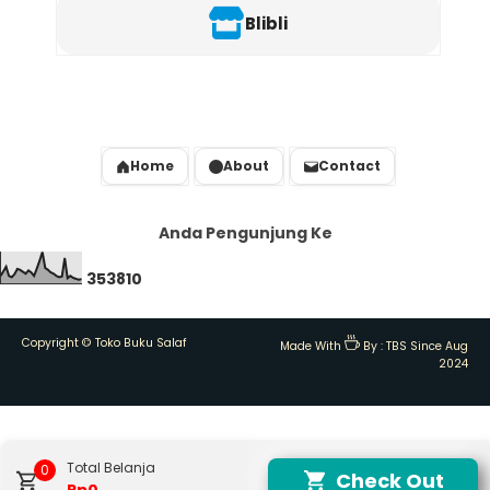
Blibli
Home
About
Contact
Anda Pengunjung Ke
3
5
3
8
1
0
Copyright ©
Toko Buku Salaf
Made With
By :
TBS Since Aug
2024
Total Belanja
0
Check Out