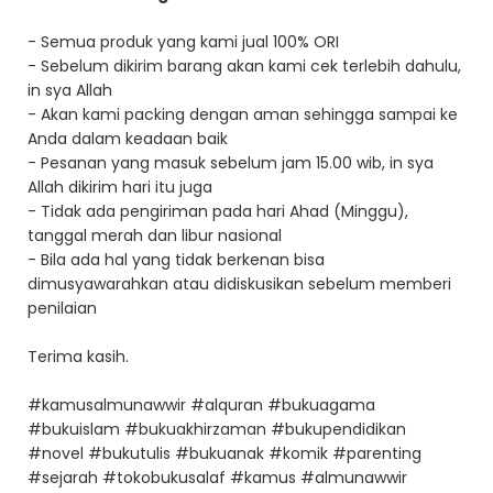
- Semua produk yang kami jual 100% ORI
- Sebelum dikirim barang akan kami cek terlebih dahulu,
in sya Allah
- Akan kami packing dengan aman sehingga sampai ke
Anda dalam keadaan baik
- Pesanan yang masuk sebelum jam 15.00 wib, in sya
Allah dikirim hari itu juga
- Tidak ada pengiriman pada hari Ahad (Minggu),
tanggal merah dan libur nasional
- Bila ada hal yang tidak berkenan bisa
dimusyawarahkan atau didiskusikan sebelum memberi
penilaian
Terima kasih.
#kamusalmunawwir #alquran #bukuagama
#bukuislam #bukuakhirzaman #bukupendidikan
#novel #bukutulis #bukuanak #komik #parenting
#sejarah #tokobukusalaf #kamus #almunawwir