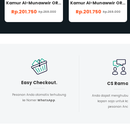
Kamur Al-Munawwir ORIGINAL Arab-Indonesia TERLENGKAP Qomus Al Munawwir Penerbit Pustaka Progresif
Kamur Al-Munawwir ORIGINAL Arab-Indonesia TERLENGKAP Qomus Al Munawwir Penerbit Pustaka Progresif
Rp.201.750
Rp.201.750
Rp.269.000
Rp.269.000
Easy Checkout.
CS Rama
Pesanan Anda otomatis terhubung
Anda dapat menghubun
ke Nomer
WhatsApp
.
kapan saja untuk kon
pesanan And