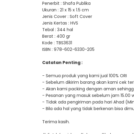
Penerbit : Shafa Publika
Ukuran : 21 x 15 x 1.5 cm
Jenis Cover : Soft Cover
Jenis Kertas : HVS
Tebal : 344 hal
Berat : 400 gr
Kode :
TBS3631
ISBN : 978-602-6330-205
Catatan Penting :
- Semua produk yang kami jual 100% ORI
- Sebelum dikirim barang akan kami cek terl
- Akan kami packing dengan aman sehingg
- Pesanan yang masuk sebelum jam 15.00 wib, 
- Tidak ada pengiriman pada hari Ahad (Min
- Bila ada hal yang tidak berkenan bisa d
Terima kasih.