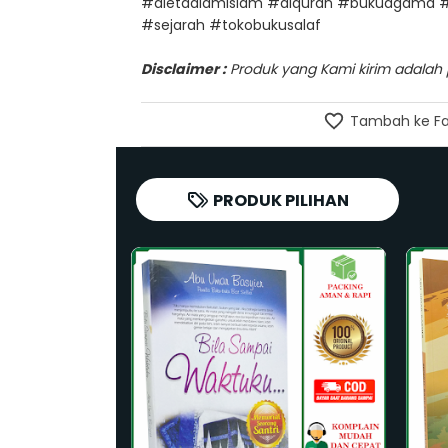
#dietdalamislam #alquran #bukuagama #
#sejarah #tokobukusalaf
Disclaimer :
Produk yang Kami kirim adalah pr
Tambah ke Fa
PRODUK PILIHAN