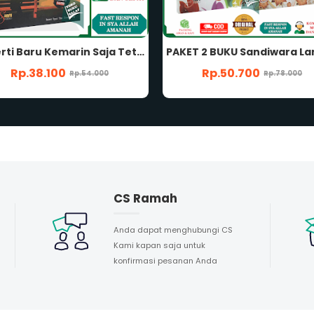
PAKET 2 BUKU Sandiwara Langit dan Meniti di Atas Kabut ORIGINAL Kisah Nyata Penggugah Iman Karya Abu Umar Basyier Penebit Shafa Publika
Rp.50.700
Rp.22.100
Rp.78.000
Rp.34.000
CS Ramah
Anda dapat menghubungi CS
Kami kapan saja untuk
konfirmasi pesanan Anda