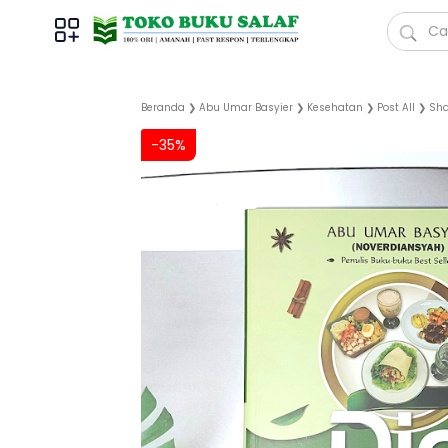
Beranda
❯
Abu Umar Basyier
❯
Kesehatan
❯
Post All
❯
Sha
-35%