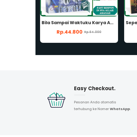
Bila Sampai Waktuku Karya Abu Umar Basyier Memorial Kisah Nyata Seorang Santri Penerbit Shafa Publika
Seperti Baru Kemarin Saja Tetralogy Memorial Seorang Santri Karya Abu Umar Basyier Penerbit Shafa Publika
Rp.38.100
Rp.64.000
Rp.54.000
Easy Checkout.
Pesanan Anda otomatis
terhubung ke Nomer
WhatsApp
.