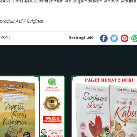
bukuislam #bukuakhirzaman #bukupendidikan #novel #bukutu
oduk Asli / Original.
vorit
Berbagi