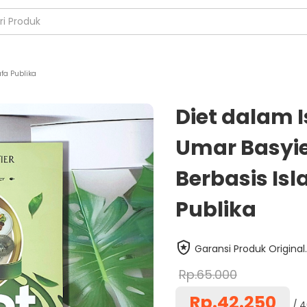
fa Publika
Diet dalam 
Umar Basyier
Berbasis Is
Publika
Garansi Produk Original.
Rp.65.000
Rp.42.250
4