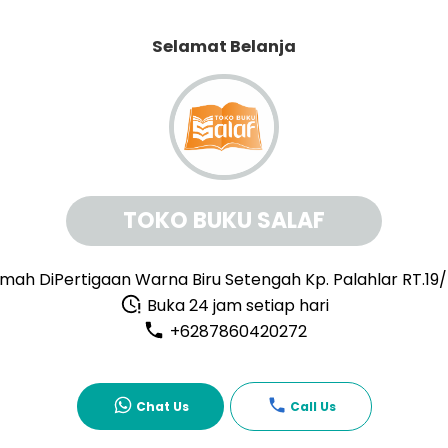
Selamat Belanja
TOKO BUKU SALAF
mah DiPertigaan Warna Biru Setengah Kp. Palahlar RT.19
Buka 24 jam setiap hari
+6287860420272
Chat Us
Call Us