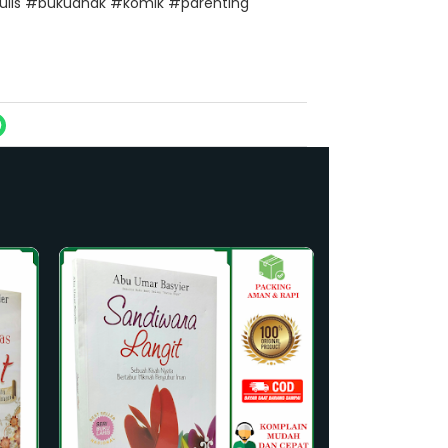
lis #bukuanak #komik #parenting