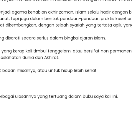
njadi agama kenabian akhir zaman, Islam selalu hadir dengan b
syariat, tapi juga dalam bentuk panduan-panduan praktis keseha
t dikembangkan, dengan telaah syariah yang tertata apik, yang
g disoroti secara serius dalam bingkai ajaran Islam.
yang kerap kali timbul tenggelam, atau bersifat non permanen, 
slahatan dunia dan Akhirat.
t badan misalnya, atau untuk hidup lebih sehat.
berbagai ulasannya yang tertuang dalam buku saya kali ini.