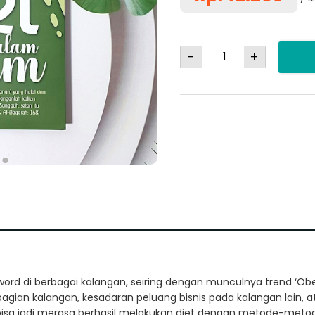
-
+
 word di berbagai kalangan, seiring dengan munculnya trend ‘Obe
bagian kalangan, kesadaran peluang bisnis pada kalangan lain,
g bisa jadi merasa berhasil melakukan diet dengan metode-metod