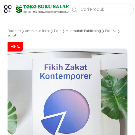
Beranda
❯
Ammi Nur Baits
❯
Fiqih
❯
Muamalah Publishing
❯
Post All
❯
Zakat
-15%