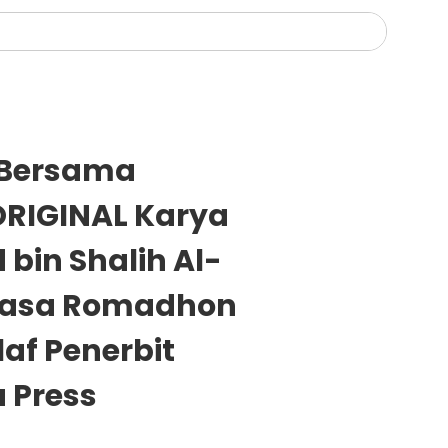
Bersama
ORIGINAL Karya
in Shalih Al-
uasa Romadhon
af Penerbit
a Press