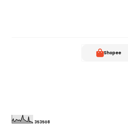
Shopee
3
5
3
5
0
8