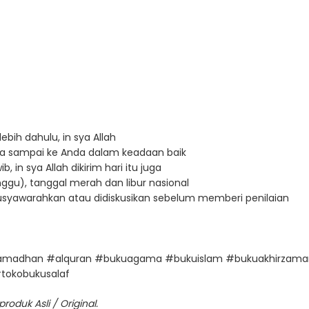
ebih dahulu, in sya Allah
a sampai ke Anda dalam keadaan baik
in sya Allah dikirim hari itu juga
ggu), tanggal merah dan libur nasional
imusyawarahkan atau didiskusikan sebelum memberi penilaian
madhan #alquran #bukuagama #bukuislam #bukuakhirzaman 
tokobukusalaf
oduk Asli / Original.