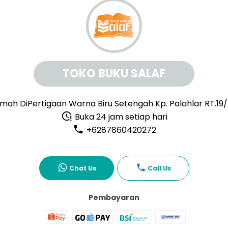
TOKO BUKU SALAF
mah DiPertigaan Warna Biru Setengah Kp. Palahlar RT.19
Buka 24 jam setiap hari
+6287860420272
Chat Us
Call Us
Pembayaran