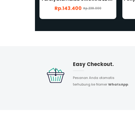
Rp.117.000
Rp.239.000
Rp.195.000
Easy Checkout.
Pesanan Anda otomatis
terhubung ke Nomer
WhatsApp
.