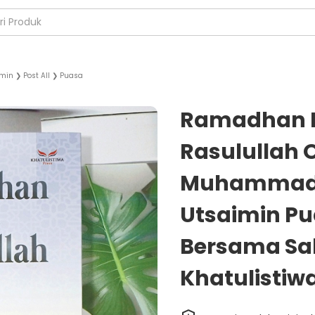
imin
❯
Post All
❯
Puasa
Ramadhan 
Rasulullah 
Muhammad b
Utsaimin P
Bersama Sal
Khatulistiw