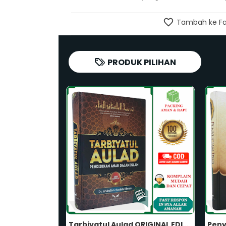
Tambah ke Fa
PRODUK PILIHAN
Tarbiyatul Aulad ORIGINAL EDISI LENGKAP Pendidikan Anak Dalam Islam Karya Dr Abdullah Nashih Ulwan Islamic Parenting Penerbit Khatulistiwa
Penyucian Jiwa ORIGINAL Mutiara Ihya Ulumuddin Karya Sa'id Hawa Buku Tazkiyatun Nafs Penerbit Khatulistiwa