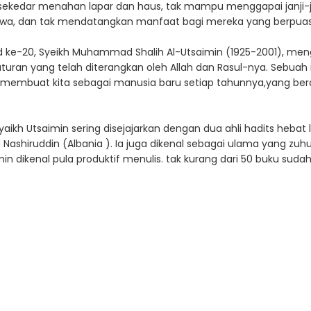
ekedar menahan lapar dan haus, tak mampu menggapai janji-ja
di jiwa, dan tak mendatangkan manfaat bagi mereka yang berpua
abad ke-20, Syeikh Muhammad Shalih Al-Utsaimin (1925-2001), m
ran yang telah diterangkan oleh Allah dan Rasul-nya. Sebuah i
n membuat kita sebagai manusia baru setiap tahunnya,yang ber
aikh Utsaimin sering disejajarkan dengan dua ahli hadits hebat l
shiruddin (Albania ). Ia juga dikenal sebagai ulama yang zuhu
n dikenal pula produktif menulis. tak kurang dari 50 buku suda