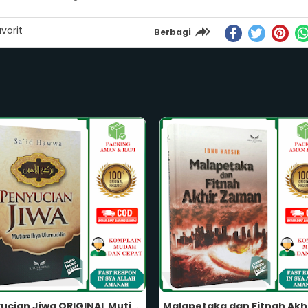
vorit
Berbagi
Malapetaka dan Fitnah Akhir Zaman ORIGINAL Karya Imam Ibnu Katsir Al-Bidayah Wan Nihayah Penerbit Khatulistiwa