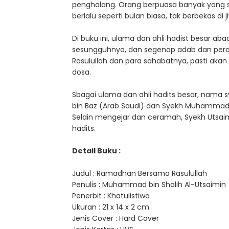
penghalang. Orang berpuasa banyak yang s
berlalu seperti bulan biasa, tak berbekas 
Di buku ini, ulama dan ahli hadist besar 
sesungguhnya, dan segenap adab dan peratu
Rasulullah dan para sahabatnya, pasti aka
dosa.
Sbagai ulama dan ahli hadits besar, nama sy
bin Baz (Arab Saudi) dan Syekh Muhammad Na
Selain mengejar dan ceramah, Syekh Utsaimi
hadits.
Detail Buku :
Judul : Ramadhan Bersama Rasulullah
Penulis : Muhammad bin Shalih Al-Utsaimin
Penerbit : Khatulistiwa
Ukuran : 21 x 14 x 2 cm
Jenis Cover : Hard Cover