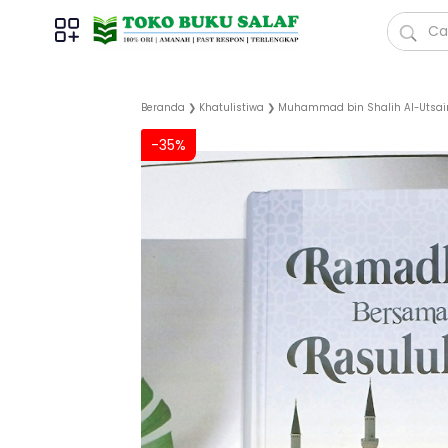
Beranda
❯
Khatulistiwa
❯
Muhammad bin Shalih Al-Utsa
-35%