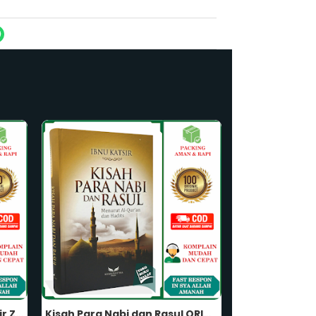
Kisah Para Nabi dan Rasul ORIGINAL Menurut Al-Quran dan Hadits Karya Ibnu Katsir Penerbit Khatulistiwa
Di Balik Tabir Kematian ORIGINAL Sakaratul Maut Siksa Kubur Huru-Hara Kiamat Padang Mahsyar Surga dan Neraka Luasnya Rahmat Allah Karya Imam Al-Ghazalai Penerbit Khatulistiwa