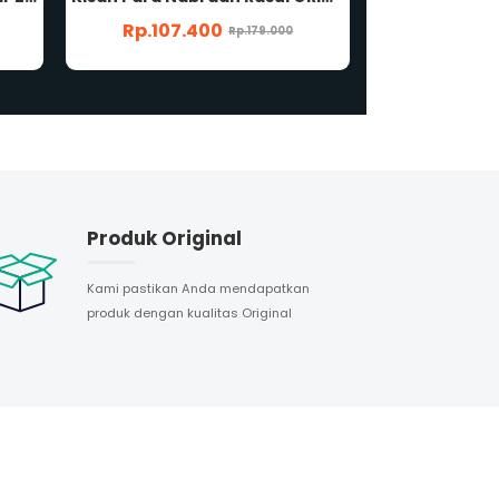
Rp.71.400
Rp.83.
Rp.119.000
Produk Original
Kami pastikan Anda mendapatkan
produk dengan kualitas Original