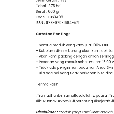
Jenis Kertas : HVS
Tebal : 375 hal
Berat : 600 gr
Kode :
TBS3498
ISBN : 978-979-1684-571
Catatan Penting :
- Semua produk yang kami jual 100% ORI
- Sebelum dikirim barang akan kami cek terl
- Akan kami packing dengan aman sehingg
- Pesanan yang masuk sebelum jam 15.00 wib, 
- Tidak ada pengiriman pada hari Ahad (Min
- Bila ada hal yang tidak berkenan bisa d
Terima kasih.
#ramadhanbersamaRasulullah #puasa #ra
#bukuanak #komik #parenting #sejarah #
Disclaimer :
Produk yang Kami kirim adalah pr