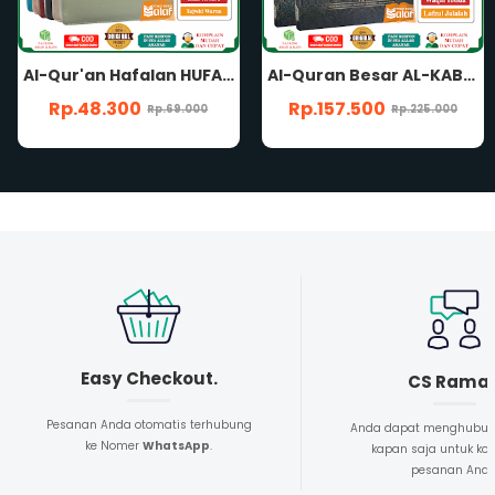
Al-Quran Besar AL-KABIR B4 HC SUPER JUMBO Nonterjemah Waqaf Ibtida Lafzul Jalalah Khat Rasm Utsmani Mushaf Al-Qur'an Al Kabir Penerbit Cordoba
Al-Quran Ash-Shahib TAJWID A4 HC NONTERJEMAH Rasm Utsmani Madinah Waqaf Ibtida' Panduan Musykilat Al-Qur'an Ash-Shohib Ash Shahib Penerbit Hilal Media
Rp.157.500
Rp.115.500
Rp.225.000
Rp.165.000
Easy Checkout.
CS Rama
Pesanan Anda otomatis terhubung
Anda dapat menghubun
ke Nomer
WhatsApp
.
kapan saja untuk kon
pesanan And