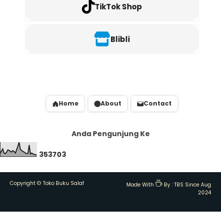
TikTok Shop
Blibli
Home
About
Contact
Anda Pengunjung Ke
3
5
3
7
0
3
Copyright ©
Toko Buku Salaf
Made With
By :
TBS Since Aug
2024