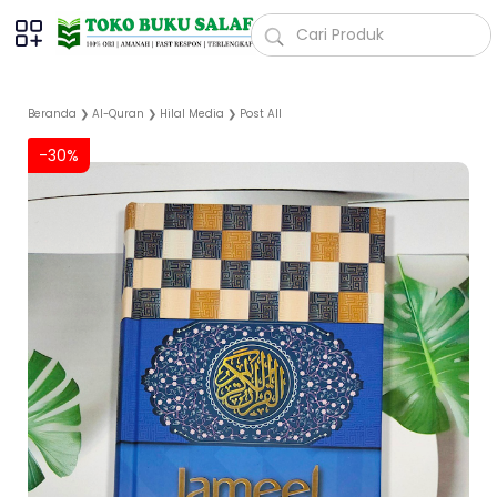
Beranda
❯
Al-Quran
❯
Hilal Media
❯
Post All
-30%