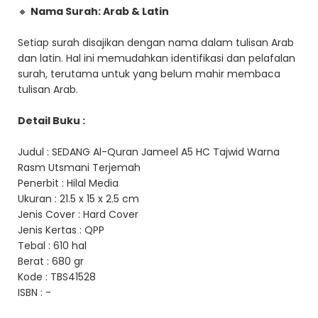
🔸
Nama Surah: Arab & Latin
Setiap surah disajikan dengan nama dalam tulisan Arab
dan latin. Hal ini memudahkan identifikasi dan pelafalan
surah, terutama untuk yang belum mahir membaca
tulisan Arab.
Detail Buku :
Judul : SEDANG Al-Quran Jameel A5 HC Tajwid Warna
Rasm Utsmani Terjemah
Penerbit : Hilal Media
Ukuran : 21.5 x 15 x 2.5 cm
Jenis Cover : Hard Cover
Jenis Kertas : QPP
Tebal : 610 hal
Berat : 680 gr
Kode : TBS41528
ISBN : -