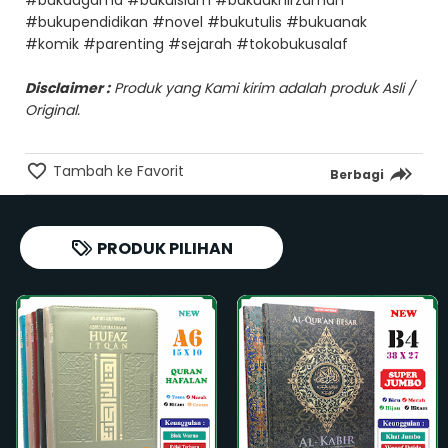
#bukuagama #bukuislam #bukuakhirzaman
#bukupendidikan #novel #bukutulis #bukuanak
#komik #parenting #sejarah #tokobukusalaf
Disclaimer :
Produk yang Kami kirim adalah produk Asli /
Original.
Tambah ke Favorit
Berbagi
PRODUK PILIHAN