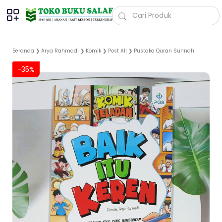
Beranda
❯
Arya Rahmadi
❯
Komik
❯
Post All
❯
Pustaka Quran Sunnah
-35%