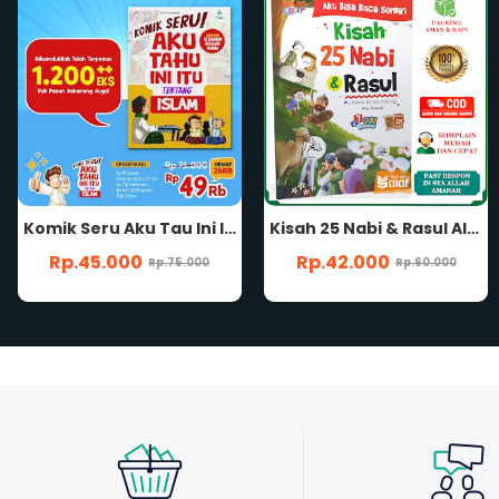
Kisah 25 Nabi & Rasul AISAR KIDS AKU BISA BACA SENDIRI Plus Peta Jejak Para Nabi Karya Arya Rahmadi Buku Ceruta Anak Bergambar For Kids
PAKET 2 BUKU Komik Shalih Sejak Kecil SERI 1 & 2 FULL COLOR Kuatkan Iman Sebarkan Kebaikan Disarikan dari Kitab Riyadhus Shalihin Qomic Hadis Anak Hadits For Kids Sholih Karya Arya Rahmadi Penerbit Pustaka Quran Sunnah PQS
Rp.42.000
Rp.104.280
Rp.60.000
Rp.173.800