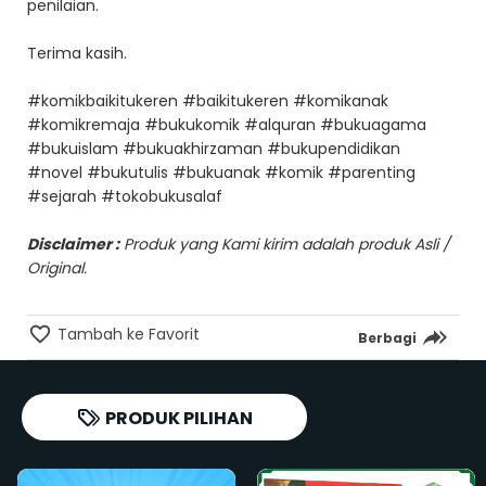
penilaian.
Terima kasih.
#komikbaikitukeren #baikitukeren #komikanak
#komikremaja #bukukomik #alquran #bukuagama
#bukuislam #bukuakhirzaman #bukupendidikan
#novel #bukutulis #bukuanak #komik #parenting
#sejarah #tokobukusalaf
Disclaimer :
Produk yang Kami kirim adalah produk Asli /
Original.
Tambah ke Favorit
Berbagi
PRODUK PILIHAN