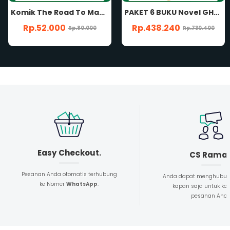
PAKET 6 BUKU Novel GHAZI Seri 1 2 3 4 5 6 The Chronicles of GHOZI The Rise of Ottomans And The Clash Of Cross And Crescent The Howling of Wolf The Eyesight of Eagle The Gaze of Ghazi Unfinished Enemy of Gozi Felix Y. Siauw Buku Sejarah Islam Ottoman Penerbit Ghazi Publishing
PAKET 5 BUKU Novel GHAZI Seri 1 2 3 4 5 The Chronicles of GHOZI The Rise of Ottomans And The Clash Of Cross And Crescent The Howling of Wolf The Eyesight of Eagle The Gaze of Ghazi Felix Y. Siauw Buku Sejarah Islam Ottoman Penerbit Ghazi Publishing
Rp.438.240
Rp.373.350
Rp.730.400
Rp.622.600
Easy Checkout.
CS Rama
Pesanan Anda otomatis terhubung
Anda dapat menghubun
ke Nomer
WhatsApp
.
kapan saja untuk kon
pesanan And