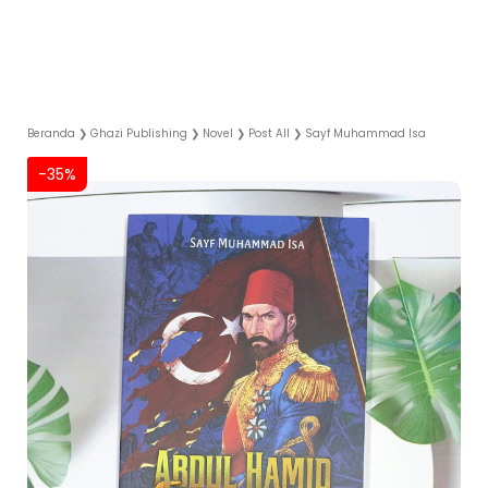
Beranda
❯
Ghazi Publishing
❯
Novel
❯
Post All
❯
Sayf Muhammad Isa
-35%