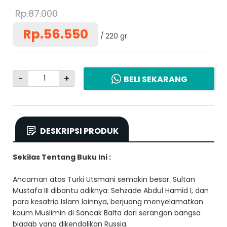
Rp.87.000
Rp.56.550
220 gr
-
+
BELI SEKARANG
DESKRIPSI PRODUK
Sekilas Tentang Buku Ini :
Ancaman atas Turki Utsmani semakin besar. Sultan
Mustafa III dibantu adiknya: Sehzade Abdul Hamid I, dan
para kesatria Islam lainnya, berjuang menyelamatkan
kaum Muslimin di Sancak Balta dari serangan bangsa
biadab yang dikendalikan Russia.