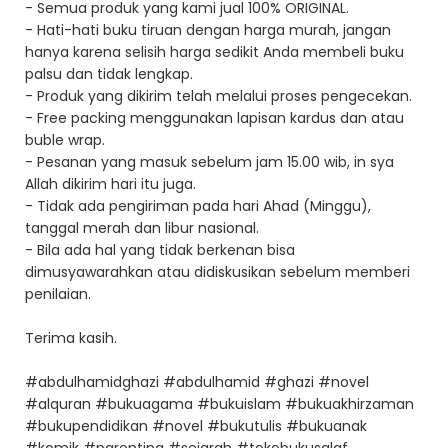
- Semua produk yang kami jual 100% ORIGINAL.
- Hati-hati buku tiruan dengan harga murah, jangan
hanya karena selisih harga sedikit Anda membeli buku
palsu dan tidak lengkap.
- Produk yang dikirim telah melalui proses pengecekan.
- Free packing menggunakan lapisan kardus dan atau
buble wrap.
- Pesanan yang masuk sebelum jam 15.00 wib, in sya
Allah dikirim hari itu juga.
- Tidak ada pengiriman pada hari Ahad (Minggu),
tanggal merah dan libur nasional.
- Bila ada hal yang tidak berkenan bisa
dimusyawarahkan atau didiskusikan sebelum memberi
penilaian.
Terima kasih.
#abdulhamidghazi #abdulhamid #ghazi #novel
#alquran #bukuagama #bukuislam #bukuakhirzaman
#bukupendidikan #novel #bukutulis #bukuanak
#komik #parenting #sejarah #tokobukusalaf