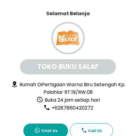
Selamat Belanja
TOKO BUKU SALAF
Rumah DiPertigaan Warna Biru Setengah Kp.
Palahlar RT.19/RW.08
Buka 24 jam setiap hari
+6287860420272
Chat Us
Call Us