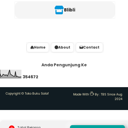
Blibli
Home
About
Contact
Anda Pengunjung Ke
3
5
4
6
7
2
Copyright ©
Toko Buku Salaf
Made With
By :
TBS Since Aug
2024
Total Belanja