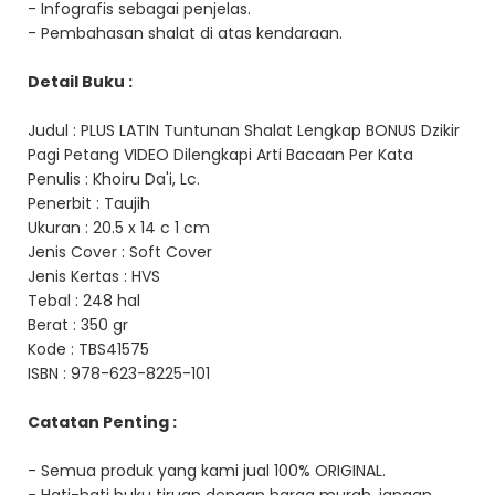
- Infografis sebagai penjelas.
- Pembahasan shalat di atas kendaraan.
Detail Buku :
Judul : PLUS LATIN Tuntunan Shalat Lengkap BONUS Dzikir
Pagi Petang VIDEO Dilengkapi Arti Bacaan Per Kata
Penulis : Khoiru Da'i, Lc.
Penerbit : Taujih
Ukuran : 20.5 x 14 c 1 cm
Jenis Cover : Soft Cover
Jenis Kertas : HVS
Tebal : 248 hal
Berat : 350 gr
Kode : TBS41575
ISBN : 978-623-8225-101
Catatan Penting :
- Semua produk yang kami jual 100% ORIGINAL.