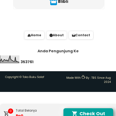
Blibli
Home
About
Contact
Anda Pengunjung Ke
3
5
3
7
6
1
Copyright ©
Toko Buku Salaf
Made With
By :
TBS Since Aug
2024
Total Belanja
0
Check Out
Rp0