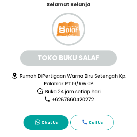
Selamat Belanja
TOKO BUKU SALAF
Rumah DiPertigaan Warna Biru Setengah Kp.
Palahlar RT.19/RW.08
Buka 24 jam setiap hari
+6287860420272
Chat Us
Call Us