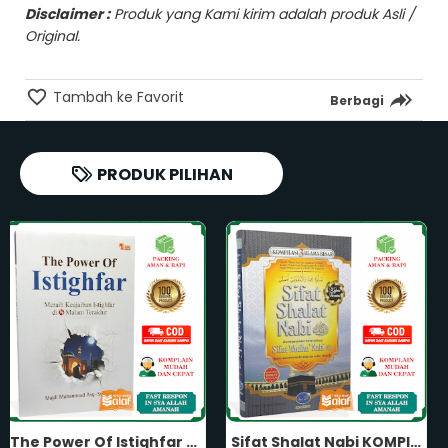
Disclaimer :
Produk yang Kami kirim adalah produk Asli /
Original.
Tambah ke Favorit
Berbagi
PRODUK PILIHAN
Sifat Shalat Nabi KOMPILASI 3 ULAMA BESAR Disertai Penjelasan Tuntas Tentang Sifat Sholat Wudhu Nabi Penerbit Media Tarbiyah
Tuntunan Shalat Wajib dan Sunnah Menurut Madzhab Syafi'i Untuk Muslimah Karya Miftahul Ihsan Panduan Sholat Wanita Perempuan Penerbit Aqwam