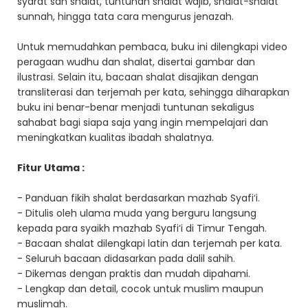
syarat sah shalat, tuntunan shalat wajib, shalat-shalat
sunnah, hingga tata cara mengurus jenazah.
Untuk memudahkan pembaca, buku ini dilengkapi video
peragaan wudhu dan shalat, disertai gambar dan
ilustrasi. Selain itu, bacaan shalat disajikan dengan
transliterasi dan terjemah per kata, sehingga diharapkan
buku ini benar-benar menjadi tuntunan sekaligus
sahabat bagi siapa saja yang ingin mempelajari dan
meningkatkan kualitas ibadah shalatnya.
Fitur Utama :
- Panduan fikih shalat berdasarkan mazhab Syafi‘i.
- Ditulis oleh ulama muda yang berguru langsung
kepada para syaikh mazhab Syafi‘i di Timur Tengah.
- Bacaan shalat dilengkapi latin dan terjemah per kata.
- Seluruh bacaan didasarkan pada dalil sahih.
- Dikemas dengan praktis dan mudah dipahami.
- Lengkap dan detail, cocok untuk muslim maupun
muslimah.