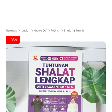
Beranda
❯
Ibadah
❯
Khoiru Da'i
❯
Post All
❯
Shalat
❯
Taujih
-35%