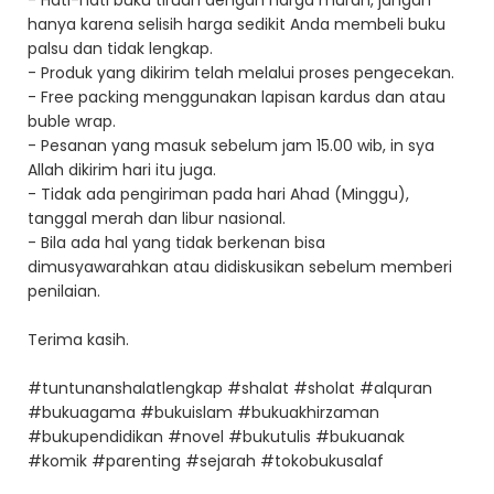
- Hati-hati buku tiruan dengan harga murah, jangan
hanya karena selisih harga sedikit Anda membeli buku
palsu dan tidak lengkap.
- Produk yang dikirim telah melalui proses pengecekan.
- Free packing menggunakan lapisan kardus dan atau
buble wrap.
- Pesanan yang masuk sebelum jam 15.00 wib, in sya
Allah dikirim hari itu juga.
- Tidak ada pengiriman pada hari Ahad (Minggu),
tanggal merah dan libur nasional.
- Bila ada hal yang tidak berkenan bisa
dimusyawarahkan atau didiskusikan sebelum memberi
penilaian.
Terima kasih.
#tuntunanshalatlengkap #shalat #sholat #alquran
#bukuagama #bukuislam #bukuakhirzaman
#bukupendidikan #novel #bukutulis #bukuanak
#komik #parenting #sejarah #tokobukusalaf