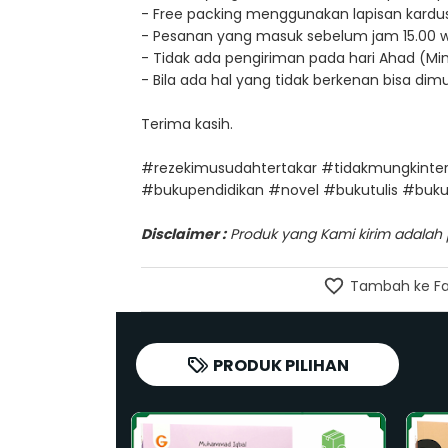
- Free packing menggunakan lapisan kardus
- Pesanan yang masuk sebelum jam 15.00 wib, 
- Tidak ada pengiriman pada hari Ahad (Min
- Bila ada hal yang tidak berkenan bisa di
Terima kasih.
#rezekimusudahtertakar #tidakmungkinte
#bukupendidikan #novel #bukutulis #buku
Disclaimer :
Produk yang Kami kirim adalah pr
Tambah ke Fa
PRODUK PILIHAN