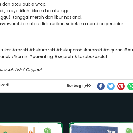
 dan atau buble wrap.
in sya Allah dikirim hari itu juga.
ggu), tanggal merah dan libur nasional.
musyawarahkan atau didiskusikan sebelum memberi penilaian.
rtukar #rezeki #bukurezeki #bukupembukarezeki #alquran #
anak #komik #parenting #sejarah #tokobukusalaf
oduk Asli / Original.
vorit
Berbagi