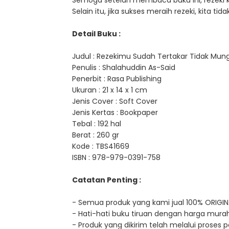
Semoga setelah membaca buku ini, rezeki ki
Selain itu, jika sukses meraih rezeki, kita
Detail Buku :
Judul : Rezekimu Sudah Tertakar Tidak Mung
Penulis : Shalahuddin As-Said
Penerbit : Rasa Publishing
Ukuran : 21 x 14 x 1 cm
Jenis Cover : Soft Cover
Jenis Kertas : Bookpaper
Tebal : 192 hal
Berat : 260 gr
Kode : TBS41669
ISBN : 978-979-0391-758
Catatan Penting :
- Semua produk yang kami jual 100% ORIGIN
- Hati-hati buku tiruan dengan harga murah
- Produk yang dikirim telah melalui proses