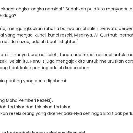
ekadar angka-angka nominal? Sudahkah pula kita menyadari ba
terduga?
Sa'id, mengungkapkan rahasia bahwa amal saleh ternyata berpe
l yang menjadi kunci-kunci rezeki. Misalnya, Al-Qurthubi pernah
at dari azab, adalah buah istighfar."
 fatalis: hanya beramal saleh, tanpa ada ikhtiar rasional untuk m
i. Selain itu, Penulis juga mengajak kita untuk meluruskan ca
 Yang tidak kalah penting adalah keberkahan.
oin penting yang perlu dipahami:
ng Maha Pemberi Rezeki).
dah tertakar dan tak akan tertukar.
an rezeki orang yang dikehendaki-Nya sehingga kita tidak perlu 