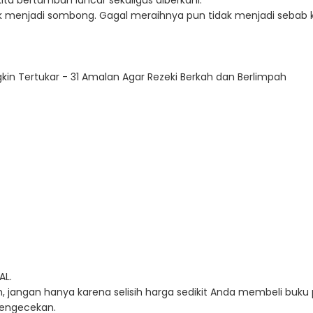
ta bertambah lancar sekaligus diberkahi.
 tidak menjadi sombong. Gagal meraihnya pun tidak menjadi sebab 
kin Tertukar - 31 Amalan Agar Rezeki Berkah dan Berlimpah
AL.
, jangan hanya karena selisih harga sedikit Anda membeli buku 
 pengecekan.