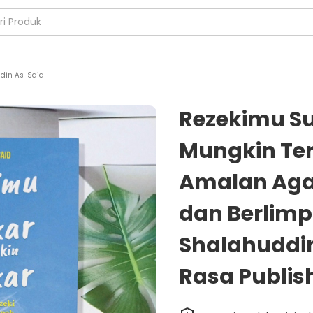
din As-Said
Rezekimu Su
Mungkin Ter
Amalan Agar
dan Berlim
Shalahuddin
Rasa Publis