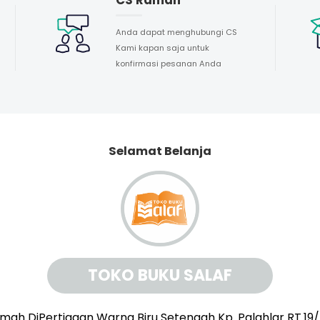
Anda dapat menghubungi CS
Kami kapan saja untuk
konfirmasi pesanan Anda
Selamat Belanja
TOKO BUKU SALAF
mah DiPertigaan Warna Biru Setengah Kp. Palahlar RT.19