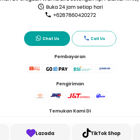
Buka 24 jam setiap hari
+6287860420272
Chat Us
Call Us
Pembayaran
Pengiriman
Temukan Kami Di
Lazada
TikTok Shop