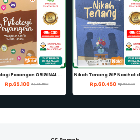
Nikah Tenang GIP Nasihat dan Tips & Trick Lengkap Untuk Pernikahan Kamu Karya Ustadzah Wishal Tiqah Penerbit Gema Insani Press
Rp.60.450
Rp.64.350
Rp.93.000
Rp.99.000
CS Ramah