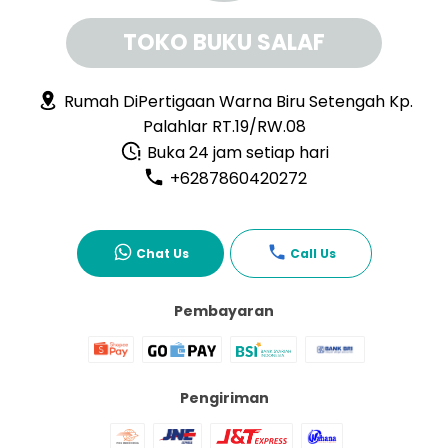
TOKO BUKU SALAF
Rumah DiPertigaan Warna Biru Setengah Kp.
Palahlar RT.19/RW.08
Buka 24 jam setiap hari
+6287860420272
Chat Us
Call Us
Pembayaran
Pengiriman