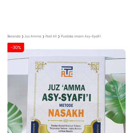
Beranda
❯
Juz Amma
❯
Post All
❯
Pustaka imam Asy-Syafi’i
-30%