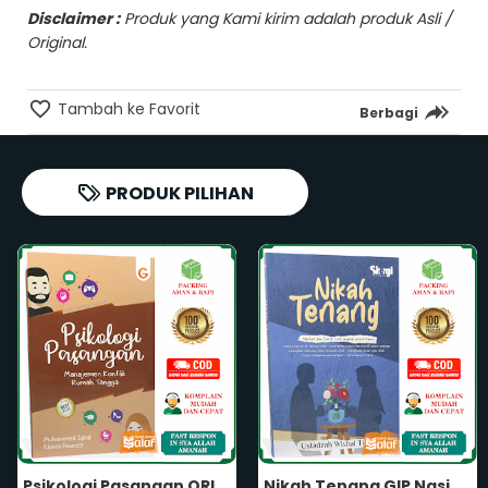
Disclaimer :
Produk yang Kami kirim adalah produk Asli /
Original.
Tambah ke Favorit
Berbagi
PRODUK PILIHAN
Nikah Tenang GIP Nasihat dan Tips & Trick Lengkap Untuk Pernikahan Kamu Karya Ustadzah Wishal Tiqah Penerbit Gema Insani Press
Kisah Para Ulama Terdahulu Mengelola Waktu ORIGINAL Syaikh Abdul Fattah Abu Ghuddah Penerbit Gema Insani Press Manajemen Waktu Para Ulama