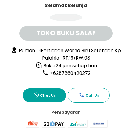
Selamat Belanja
TOKO BUKU SALAF
Rumah DiPertigaan Warna Biru Setengah Kp.
Palahlar RT.19/RW.08
Buka 24 jam setiap hari
+6287860420272
Chat Us
Call Us
Pembayaran