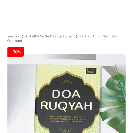
Beranda
❯
Post All
❯
Qisthi Press
❯
Ruqyah
❯
Said bin Ali bin Wahf Al-
Qahthani
-30%