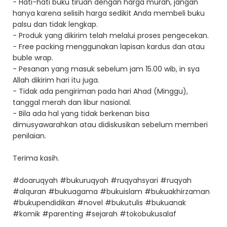
- Hati-hati buku tiruan dengan harga murah, jangan
hanya karena selisih harga sedikit Anda membeli buku
palsu dan tidak lengkap.
- Produk yang dikirim telah melalui proses pengecekan.
- Free packing menggunakan lapisan kardus dan atau
buble wrap.
- Pesanan yang masuk sebelum jam 15.00 wib, in sya
Allah dikirim hari itu juga.
- Tidak ada pengiriman pada hari Ahad (Minggu),
tanggal merah dan libur nasional.
- Bila ada hal yang tidak berkenan bisa
dimusyawarahkan atau didiskusikan sebelum memberi
penilaian.
Terima kasih.
#doaruqyah #bukuruqyah #ruqyahsyari #ruqyah
#alquran #bukuagama #bukuislam #bukuakhirzaman
#bukupendidikan #novel #bukutulis #bukuanak
#komik #parenting #sejarah #tokobukusalaf