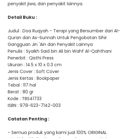
penyakit jiwa, dan penyakit lainnya.
Detail Buku :
Judul : Doa Ruqyah - Terapi yang Bersumber dari Al-
Quran dan As-Sunnah Untuk Pengobatan Sihir
Gangguan Jin 'Ain dan Penyakit Lainnya
Penulis : Syaikh Said bin Ali bin Wahf Al-Qahthani
Penerbit : Qisthi Press
Ukuran : 14.5 x 10 x 0.3 cm
Jenis Cover : Soft Cover
Jenis Kertas : Bookpaper
Tebal : 117 hal
Berat : 80 gr
Kode : TBS41733
ISBN : 978-623-7142-003
Catatan Penting :
- Semua produk yang kami jual 100% ORIGINAL.