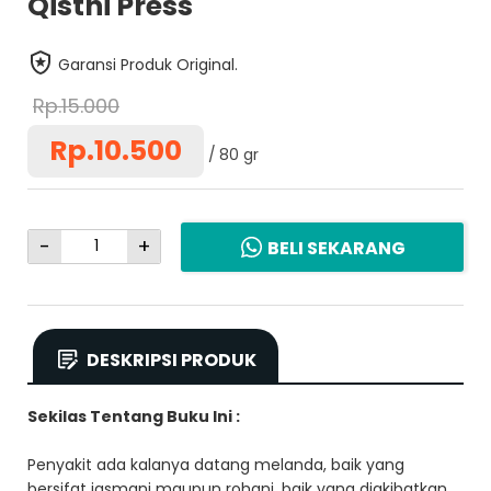
Qisthi Press
Garansi Produk Original.
Rp.15.000
Rp.10.500
80 gr
-
+
BELI SEKARANG
DESKRIPSI PRODUK
Sekilas Tentang Buku Ini :
Penyakit ada kalanya datang melanda, baik yang
bersifat jasmani maupun rohani, baik yang diakibatkan