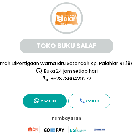
TOKO BUKU SALAF
mah DiPertigaan Warna Biru Setengah Kp. Palahlar RT.19
Buka 24 jam setiap hari
+6287860420272
Chat Us
Call Us
Pembayaran