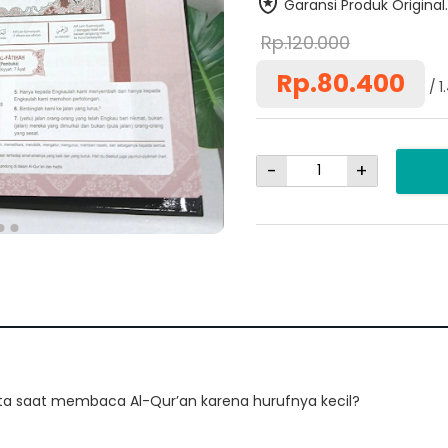
Garansi Produk Original.
Rp.120.000
Rp.80.400
1
-
+
ata saat membaca Al-Qur’an karena hurufnya kecil?