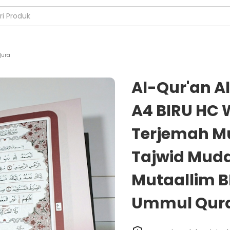
ura
Al-Qur'an A
A4 BIRU HC 
Terjemah M
Tajwid Muda
Mutaallim B
Ummul Qur