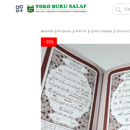
Beranda
❯
Al-Quran
❯
Post All
❯
Quran Tilawah
❯
Ummul Q
-33%