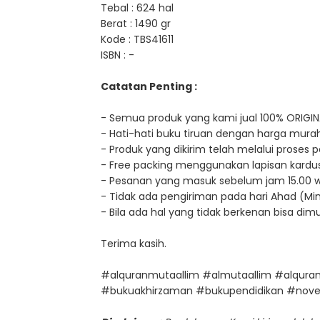
Tebal : 624 hal
Berat : 1490 gr
Kode : TBS41611
ISBN : -
Catatan Penting :
- Semua produk yang kami jual 100% ORIGIN
- Hati-hati buku tiruan dengan harga murah
- Produk yang dikirim telah melalui proses
- Free packing menggunakan lapisan kardus
- Pesanan yang masuk sebelum jam 15.00 wib, 
- Tidak ada pengiriman pada hari Ahad (Min
- Bila ada hal yang tidak berkenan bisa di
Terima kasih.
#alquranmutaallim #almutaallim #alqura
#bukuakhirzaman #bukupendidikan #novel