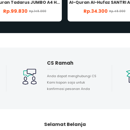
Al-Quran Tadarus JUMBO A4 HC Khusus Lansia Rasm Utsmani Nonterjemah Mushaf Al-Qur'an Tadarrus Tilawah Waqaf & Ibtida' Tajwid Warna Orang Tua Penerbit Cordoba
Rp.99.830
Rp.34.300
Rp.149.000
Rp.49.000
CS Ramah
Anda dapat menghubungi CS
Kami kapan saja untuk
konfirmasi pesanan Anda
Selamat Belanja