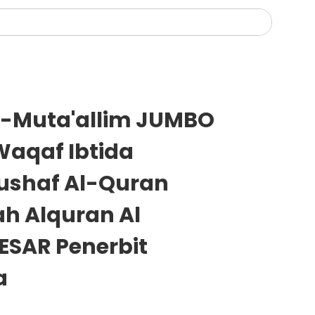
l-Muta'allim JUMBO
Waqaf Ibtida
ushaf Al-Quran
h Alquran Al
ESAR Penerbit
a