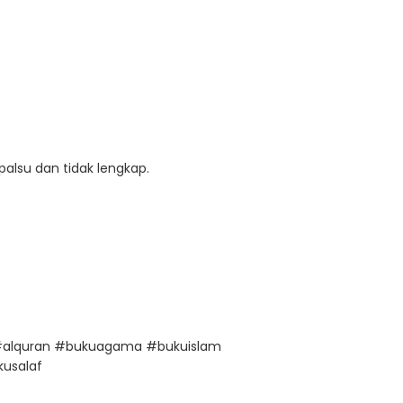
palsu dan tidak lengkap.
 #alquran #bukuagama #bukuislam
usalaf