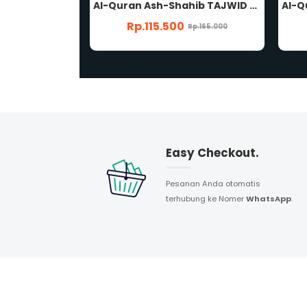
Al-Quran Besar AL-KABIR B4 HC SUPER JUMBO Nonterjemah Waqaf Ibtida Lafzul Jalalah Khat Rasm Utsmani Mushaf Al-Qur'an Al Kabir Penerbit Cordoba
Al-Quran Ash-Shahib TAJWID A4 HC NONTERJEMAH Rasm Utsmani Madinah Waqaf Ibtida' Panduan Musykilat Al-Qur'an Ash-Shohib Ash Shahib Penerbit Hilal Media
Rp.115.500
Rp.225.000
Rp.165.000
Easy Checkout.
Pesanan Anda otomatis
terhubung ke Nomer
WhatsApp
.