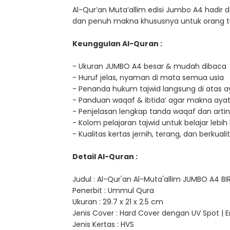
Al-Qur’an Muta’allim edisi Jumbo A4 hadir 
dan penuh makna khususnya untuk orang tua
Keunggulan Al-Quran :
- Ukuran JUMBO A4 besar & mudah dibaca
- Huruf jelas, nyaman di mata semua usia
- Penanda hukum tajwid langsung di atas a
- Panduan waqaf & ibtida’ agar makna ayat 
- Penjelasan lengkap tanda waqaf dan arti
- Kolom pelajaran tajwid untuk belajar lebih
- Kualitas kertas jernih, terang, dan berkuali
Detail Al-Quran :
Judul : Al-Qur'an Al-Muta'allim JUMBO A4 
Penerbit : Ummul Qura
Ukuran : 29.7 x 21 x 2.5 cm
Jenis Cover : Hard Cover dengan UV Spot |
Jenis Kertas : HVS