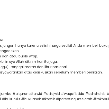
AL.
, jangan hanya karena selisih harga sedikit Anda membeli buku 
 pengecekan.
 dan atau buble wrap.
in sya Allah dikirim hari itu juga.
ggu), tanggal merah dan libur nasional.
musyawarahkan atau didiskusikan sebelum memberi penilaian.
njumbo #alquranattajwid #attajwid #waqafibtida #ashshahib
 #bukutulis #bukuanak #komik #parenting #sejarah #tokobuk