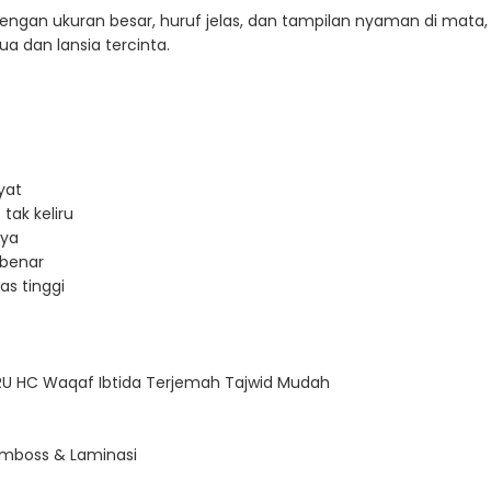
dengan ukuran besar, huruf jelas, dan tampilan nyaman di mata
 dan lansia tercinta.
yat
tak keliru
nya
 benar
tas tinggi
BIRU HC Waqaf Ibtida Terjemah Tajwid Mudah
 Emboss & Laminasi