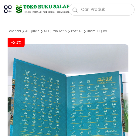
Beranda
❯
Al-Quran
❯
Al-Quran Latin
❯
Post All
❯
Ummul Qura
-30%