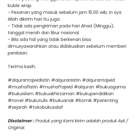
buble wrap.
- Pesanan yang masuk sebelum jam 15.00 wib, in sya
Allah dikirim hari itu juga.
- Tidak ada pengiriman pada hari Ahad (Minggu),
tanggal merah dan libur nasional.
- Bila ada hal yang tidak berkenan bisa
dimusyawarahkan atau didiskusikan sebelum memberi
penilaian.
Terima kasih.
#alqurantajwidlatin #alquranlatin #alqurantajwid
#mushaflatin #mushaftajwid #alquran #bukuagama
#bukuislam #bukuakhirzaman #bukupendidikan
#novel #bukutulis #bukuanak #komik #parenting
#sejarah #tokobukusalaf
Disclaimer :
Produk yang Kami kirim adalah produk Asli /
Original.