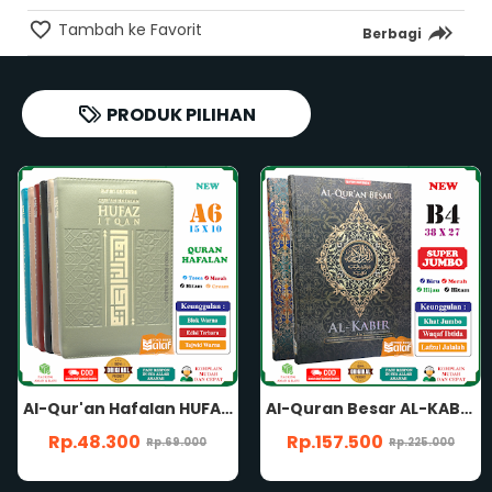
Tambah ke Favorit
Berbagi
PRODUK PILIHAN
Al-Quran Besar AL-KABIR B4 HC SUPER JUMBO Nonterjemah Waqaf Ibtida Lafzul Jalalah Khat Rasm Utsmani Mushaf Al-Qur'an Al Kabir Penerbit Cordoba
Al-Quran Ash-Shahib TAJWID A4 HC NONTERJEMAH Rasm Utsmani Madinah Waqaf Ibtida' Panduan Musykilat Al-Qur'an Ash-Shohib Ash Shahib Penerbit Hilal Media
Rp.157.500
Rp.115.500
Rp.225.000
Rp.165.000