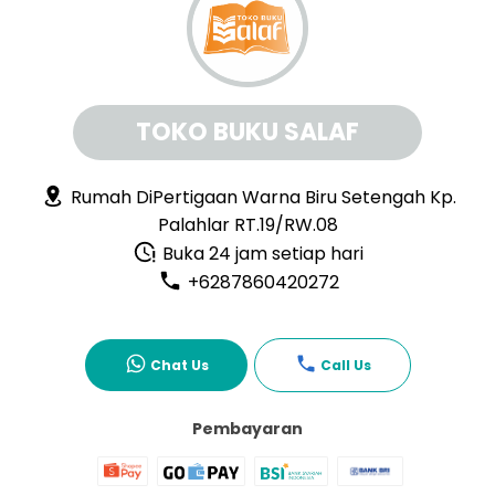
TOKO BUKU SALAF
Rumah DiPertigaan Warna Biru Setengah Kp.
Palahlar RT.19/RW.08
Buka 24 jam setiap hari
+6287860420272
Chat Us
Call Us
Pembayaran