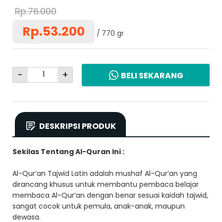
Rp.76.000
Rp.53.200
770 gr
-
+
BELI SEKARANG
DESKRIPSI PRODUK
Sekilas Tentang
Al-Quran Ini :
Al-Qur’an Tajwid Latin adalah mushaf Al-Qur’an yang
dirancang khusus untuk membantu pembaca belajar
membaca Al-Qur’an dengan benar sesuai kaidah tajwid,
sangat cocok untuk pemula, anak-anak, maupun
dewasa.