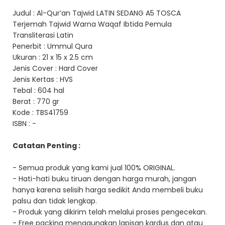
Judul : Al-Qur’an Tajwid LATIN SEDANG A5 TOSCA
Terjemah Tajwid Warna Waqaf Ibtida Pemula
Transliterasi Latin
Penerbit : Ummul Qura
Ukuran : 21 x 15 x 2.5 cm
Jenis Cover : Hard Cover
Jenis Kertas : HVS
Tebal : 604 hal
Berat : 770 gr
Kode : TBS41759
ISBN : -
Catatan Penting :
- Semua produk yang kami jual 100% ORIGINAL.
- Hati-hati buku tiruan dengan harga murah, jangan
hanya karena selisih harga sedikit Anda membeli buku
palsu dan tidak lengkap.
- Produk yang dikirim telah melalui proses pengecekan.
- Free packing menggunakan lapisan kardus dan atau