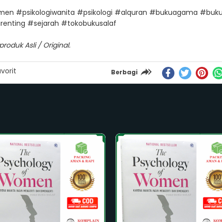
n #psikologiwanita #psikologi #alquran #bukuagama #buku
enting #sejarah #tokobukusalaf
oduk Asli / Original.
vorit
Berbagi