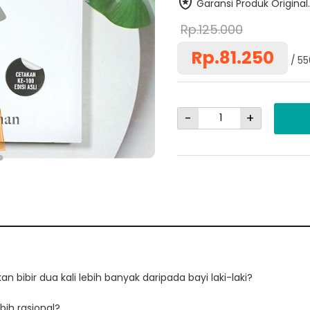
Garansi Produk Original.
Rp.125.000
Rp.81.250
55
-
+
bibir dua kali lebih banyak daripada bayi laki-laki?
bih rasional?