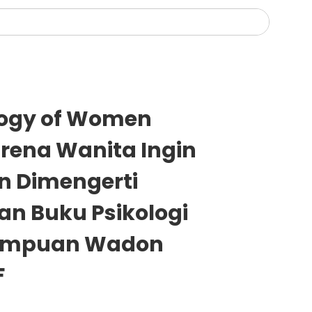
logy of Women
rena Wanita Ingin
n Dimengerti
an Buku Psikologi
rempuan Wadon
F