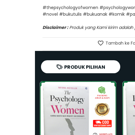
#thepsychologyofwomen #psychologywome
#novel #bukutulis #bukuanak #komik #par
Disclaimer :
Produk yang Kami kirim adalah pr
Tambah ke Fa
PRODUK PILIHAN