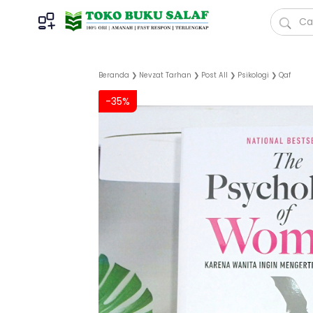
Beranda
❯
Nevzat Tarhan
❯
Post All
❯
Psikologi
❯
Qaf
-35%