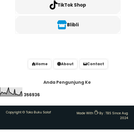
TikTok Shop
Blibli
Home
About
Contact
Anda Pengunjung Ke
3
5
6
9
3
6
Copyright ©
Toko Buku Salaf
Made With
By :
TBS Since Aug
2024