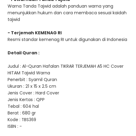
Warna Tanda Tajwid adalah panduan warna yang
menunjukkan hukum dan cara membaca sesuai kaidah
tajwid
- Terjemah KEMENAG RI
Resmi standar kemenag RI untuk digunakan di Indonesia
Detail Quran :
Judul : Al-Quran Hafalan TIKRAR TERJEMAH A5 HC Cover
HITAM Tajwid Warna
Penerbit : Syamil Quran
Ukuran : 21 x 15 x 2.5 cm
Jenis Cover : Hard Cover
Jenis Kertas : QPP
Tebal : 604 hal
Berat : 680 gr
Kode :
TBS369
ISBN : -