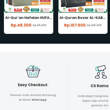
Al-Quran Besar AL-KABIR B4 HC SUPER JUMBO Nonterjemah Waqaf Ibtida Lafzul Jalalah Khat Rasm Utsmani Mushaf Al-Qur'an Al Kabir Penerbit Cordoba
Al-Quran Ash-Shahib TAJWID A4 HC NONTERJEMAH Rasm Utsmani Madinah Waqaf Ibtida' Panduan Musykilat Al-Qur'an Ash-Shohib Ash Shahib Penerbit Hilal Media
Rp.157.500
Rp.115.500
Rp.225.000
Rp.165.000
Easy Checkout.
CS Rama
Pesanan Anda otomatis terhubung
Anda dapat menghubun
ke Nomer
WhatsApp
.
kapan saja untuk kon
pesanan And