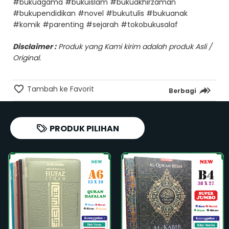
#bukuagama #bukuislam #bukuakhirzaman
#bukupendidikan #novel #bukutulis #bukuanak
#komik #parenting #sejarah #tokobukusalaf
Disclaimer :
Produk yang Kami kirim adalah produk Asli /
Original.
Tambah ke Favorit
Berbagi
PRODUK PILIHAN