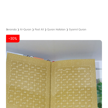
Beranda
❯
Al-Quran
❯
Post All
❯
Quran Hafalan
❯
Syamil Quran
-30%