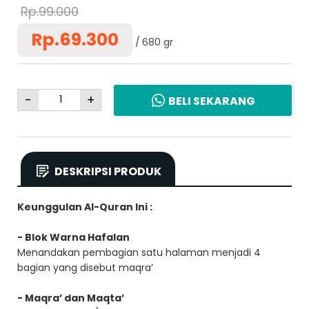
Rp.99.000
Rp.69.300
680 gr
-
+
BELI SEKARANG
DESKRIPSI PRODUK
Keunggulan Al-Quran Ini :
- Blok Warna Hafalan
Menandakan pembagian satu halaman menjadi 4
bagian yang disebut maqra’
- Maqra’ dan Maqta’