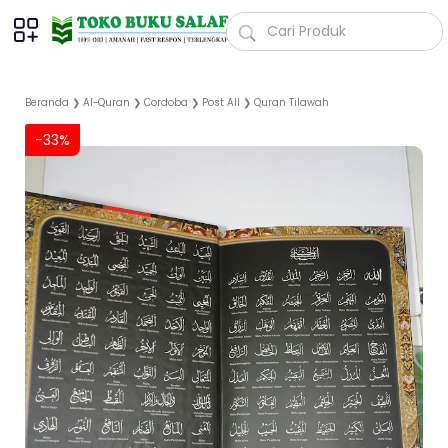
Beranda
❯
Al-Quran
❯
Cordoba
❯
Post All
❯
Quran Tilawah
-33%