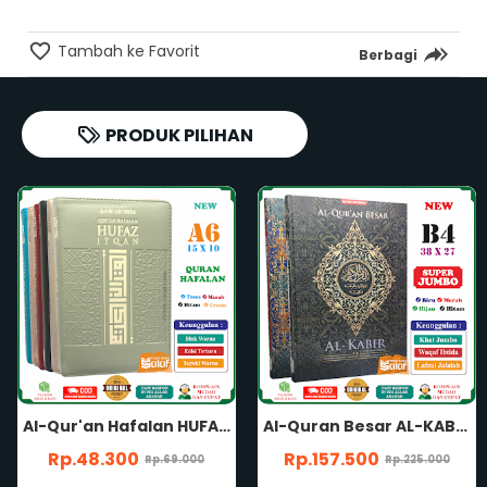
Tambah ke Favorit
Berbagi
PRODUK PILIHAN
Al-Quran Besar AL-KABIR B4 HC SUPER JUMBO Nonterjemah Waqaf Ibtida Lafzul Jalalah Khat Rasm Utsmani Mushaf Al-Qur'an Al Kabir Penerbit Cordoba
Al-Quran Ash-Shahib TAJWID A4 HC NONTERJEMAH Rasm Utsmani Madinah Waqaf Ibtida' Panduan Musykilat Al-Qur'an Ash-Shohib Ash Shahib Penerbit Hilal Media
Rp.157.500
Rp.115.500
Rp.225.000
Rp.165.000