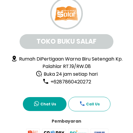
TOKO BUKU SALAF
Rumah DiPertigaan Warna Biru Setengah Kp.
Palahlar RT.19/RW.08
Buka 24 jam setiap hari
+6287860420272
Chat Us
Call Us
Pembayaran