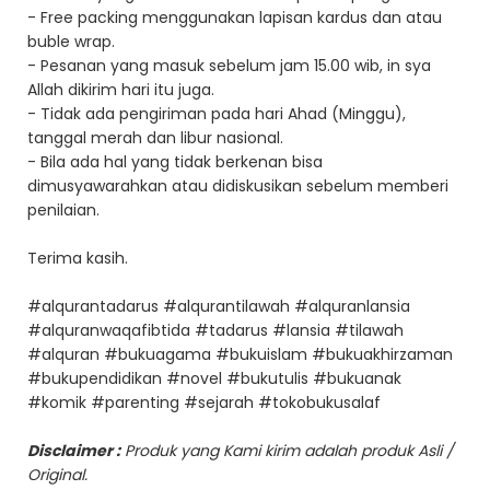
- Free packing menggunakan lapisan kardus dan atau
buble wrap.
- Pesanan yang masuk sebelum jam 15.00 wib, in sya
Allah dikirim hari itu juga.
- Tidak ada pengiriman pada hari Ahad (Minggu),
tanggal merah dan libur nasional.
- Bila ada hal yang tidak berkenan bisa
dimusyawarahkan atau didiskusikan sebelum memberi
penilaian.
Terima kasih.
#alqurantadarus #alqurantilawah #alquranlansia
#alquranwaqafibtida #tadarus #lansia #tilawah
#alquran #bukuagama #bukuislam #bukuakhirzaman
#bukupendidikan #novel #bukutulis #bukuanak
#komik #parenting #sejarah #tokobukusalaf
Disclaimer :
Produk yang Kami kirim adalah produk Asli /
Original.