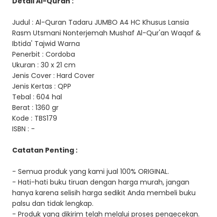
Detail Al-Quran :
Judul : Al-Quran Tadaru JUMBO A4 HC Khusus Lansia
Rasm Utsmani Nonterjemah Mushaf Al-Qur'an Waqaf &
Ibtida' Tajwid Warna
Penerbit : Cordoba
Ukuran : 30 x 21 cm
Jenis Cover : Hard Cover
Jenis Kertas : QPP
Tebal : 604 hal
Berat : 1360 gr
Kode : TBS179
ISBN : -
Catatan Penting :
- Semua produk yang kami jual 100% ORIGINAL.
- Hati-hati buku tiruan dengan harga murah, jangan
hanya karena selisih harga sedikit Anda membeli buku
palsu dan tidak lengkap.
- Produk yang dikirim telah melalui proses pengecekan.