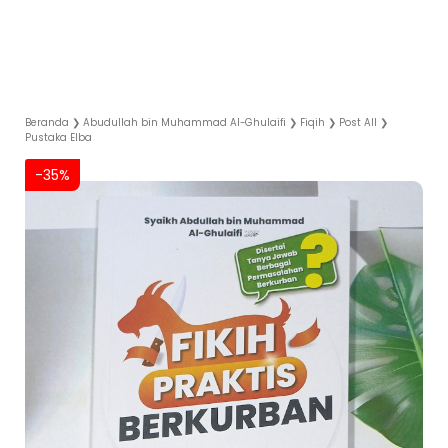
Beranda
❯
Abudullah bin Muhammad Al-Ghulaifi
❯
Fiqih
❯
Post All
❯
Pustaka Elba
-35%