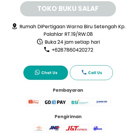
TOKO BUKU SALAF
Rumah DiPertigaan Warna Biru Setengah Kp.
Palahlar RT.19/RW.08
Buka 24 jam setiap hari
+6287860420272
Chat Us
Call Us
Pembayaran
Pengiriman