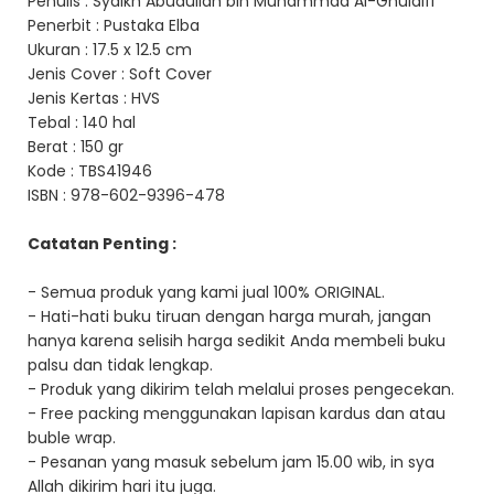
Penulis : Syaikh Abudullah bin Muhammad Al-Ghulaifi
Penerbit : Pustaka Elba
Ukuran : 17.5 x 12.5 cm
Jenis Cover : Soft Cover
Jenis Kertas : HVS
Tebal : 140 hal
Berat : 150 gr
Kode : TBS41946
ISBN : 978-602-9396-478
Catatan Penting :
- Semua produk yang kami jual 100% ORIGINAL.
- Hati-hati buku tiruan dengan harga murah, jangan
hanya karena selisih harga sedikit Anda membeli buku
palsu dan tidak lengkap.
- Produk yang dikirim telah melalui proses pengecekan.
- Free packing menggunakan lapisan kardus dan atau
buble wrap.
- Pesanan yang masuk sebelum jam 15.00 wib, in sya
Allah dikirim hari itu juga.