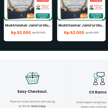
Mukhtashar Jami’ul Ulum Wal Hikam Imam Ibnu Rajab Al-Hanbali Intisari Penjelasan Hadits Tentang Ilmu & Hikmah Penerbit Darul Haq
Mukhtashar Jami’ul Ulum Wal Hikam Imam Ibnu Rajab Al-Hanbali Intisari Penjelasan Hadits Tentang Ilmu & Hikmah Penerbit Darul Haq
Rp.52.000
Rp.52.000
Rp.80.000
Rp.80.000
Easy Checkout.
CS Rama
Pesanan Anda otomatis terhubung
Anda dapat menghubun
ke Nomer
WhatsApp
.
kapan saja untuk kon