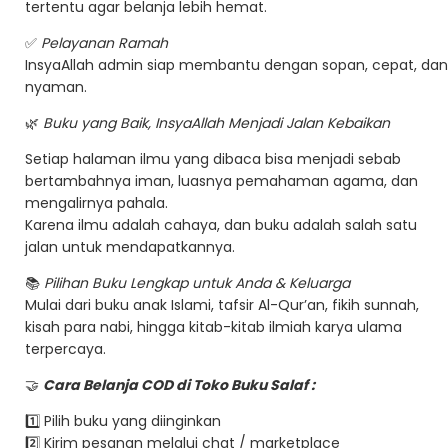
tertentu agar belanja lebih hemat.
✅
Pelayanan Ramah
InsyaAllah admin siap membantu dengan sopan, cepat, dan
nyaman.
🌿
Buku yang Baik, InsyaAllah Menjadi Jalan Kebaikan
Setiap halaman ilmu yang dibaca bisa menjadi sebab
bertambahnya iman, luasnya pemahaman agama, dan
mengalirnya pahala.
Karena ilmu adalah cahaya, dan buku adalah salah satu
jalan untuk mendapatkannya.
📚
Pilihan Buku Lengkap untuk Anda & Keluarga
Mulai dari buku anak Islami, tafsir Al-Qur’an, fikih sunnah,
kisah para nabi, hingga kitab-kitab ilmiah karya ulama
terpercaya.
🤝
Cara Belanja COD di Toko Buku Salaf :
1️⃣ Pilih buku yang diinginkan
2️⃣ Kirim pesanan melalui chat / marketplace