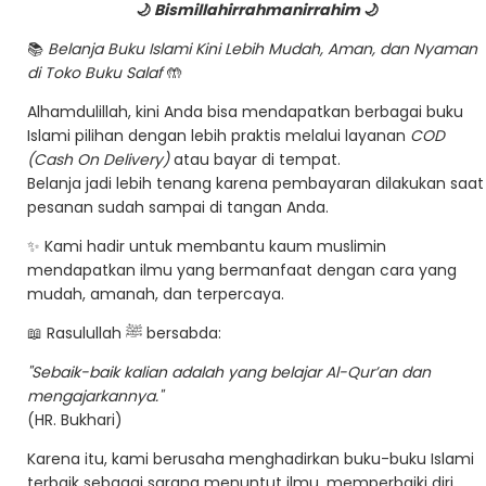
🌙
Bismillahirrahmanirrahim
🌙
📚
Belanja Buku Islami Kini Lebih Mudah, Aman, dan Nyaman
di Toko Buku Salaf
🤲
Alhamdulillah, kini Anda bisa mendapatkan berbagai buku
Islami pilihan dengan lebih praktis melalui layanan
COD
(Cash On Delivery)
atau bayar di tempat.
Belanja jadi lebih tenang karena pembayaran dilakukan saat
pesanan sudah sampai di tangan Anda.
✨ Kami hadir untuk membantu kaum muslimin
mendapatkan ilmu yang bermanfaat dengan cara yang
mudah, amanah, dan terpercaya.
📖 Rasulullah ﷺ bersabda:
"Sebaik-baik kalian adalah yang belajar Al-Qur’an dan
mengajarkannya."
(HR. Bukhari)
Karena itu, kami berusaha menghadirkan buku-buku Islami
terbaik sebagai sarana menuntut ilmu, memperbaiki diri,