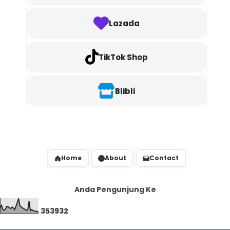
Lazada
TikTok Shop
Blibli
Home
About
Contact
Anda Pengunjung Ke
3
5
3
9
3
2