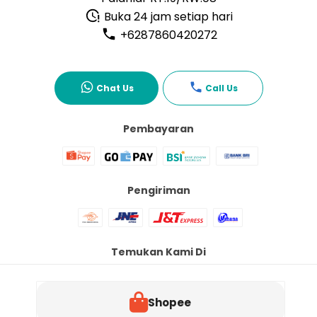
Buka 24 jam setiap hari
+6287860420272
Chat Us
Call Us
Pembayaran
Pengiriman
Temukan Kami Di
Shopee