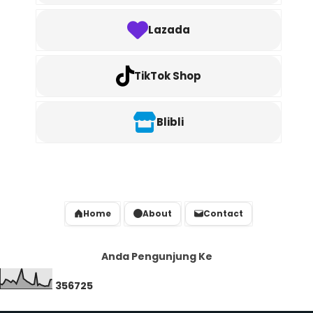
Lazada
TikTok Shop
Blibli
Home
About
Contact
Anda Pengunjung Ke
3
5
6
7
2
5